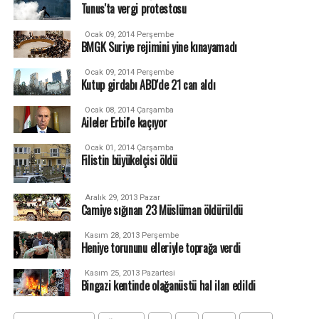
Tunus'ta vergi protestosu
Ocak 09, 2014 Perşembe
BMGK Suriye rejimini yine kınayamadı
Ocak 09, 2014 Perşembe
Kutup girdabı ABD'de 21 can aldı
Ocak 08, 2014 Çarşamba
Aileler Erbil'e kaçıyor
Ocak 01, 2014 Çarşamba
Filistin büyükelçisi öldü
Aralık 29, 2013 Pazar
Camiye sığınan 23 Müslüman öldürüldü
Kasım 28, 2013 Perşembe
Heniye torununu elleriyle toprağa verdi
Kasım 25, 2013 Pazartesi
Bingazi kentinde olağanüstü hal ilan edildi