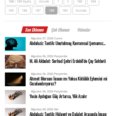
188 / 189 Sayfa
Önceki
1
2
183
184
185
186
187
188
189
Sonraki
Son Eklenen
Çok Okunan
Videolar
Ağustos 07, 2026 Cuma
Abdulaziz Tantik: Unutulmuş Kavramsal Şemamız…
Ağustos 06, 2026 Perşembe
M. Ali Akbulut: Serhad Şehri Erdebil'de Çay Sohbeti
Ağustos 06, 2026 Perşembe
Ahmet Mercan: İnsanı mı Yoksa Kötülük Eylemini mi
Cezalandırıyoruz?
Ağustos 06, 2026 Perşembe
Yasin Aydoğan: Güç Artarsa, Yük Azalır
Ağustos 04, 2026 Salı
Abdulaziz Tantik: Hidayet ve Dalalet Arasında İnsan: