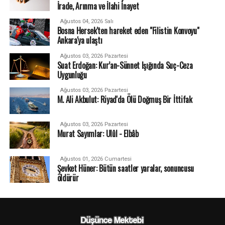
İrade, Arınma ve İlahi İnayet
Ağustos 04, 2026 Salı
Bosna Hersek'ten hareket eden "Filistin Konvoyu"
Ankara'ya ulaştı
Ağustos 03, 2026 Pazartesi
Suat Erdoğan: Kur’an-Sünnet Işığında Suç-Ceza
Uygunluğu
Ağustos 03, 2026 Pazartesi
M. Ali Akbulut: Riyad'da Ölü Doğmuş Bir İttifak
Ağustos 03, 2026 Pazartesi
Murat Sayımlar: Ulûl - Elbâb
Ağustos 01, 2026 Cumartesi
Şevket Hüner: Bütün saatler yaralar, sonuncusu
öldürür