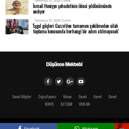
Temmuz 31, 2026 Cuma
İsmail Heniyye şehadetinin ikinci yıldönümünde
anılıyor
Temmuz 31, 2026 Cuma
'İşgal güçleri Gazze’den tamamen çekilmeden silah
toplama konusunda herhangi bir adım atılmayacak'
Genel Bilgiler
Coğrafyamız
Künye
Genel
Genel
Genel
KÜNYE
İLETİŞİM
REKLAM
Copyright © 2018 Düşünce Mektebi
Facebook
Whatsapp