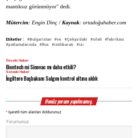
mantıksız görünmüyor" dedi.
Mütercim
: Engin Dinç /
Kaynak
: ortadoğuhaber.com
Etiketler :
Bulgaristan
ve
Çekya'daki
silah
fabrikası
patlamalarında
Rus
istihbaratı
izi
Önceki Haber
Biontech mi Sinovac mı daha etkili?
Sonraki Haber
İngiltere Başbakanı: Salgını kontrol altına aldık
Henüz yorum yapılmamış.
*
İşaretli tüm alanları doldurunuz.
Yorumunuz