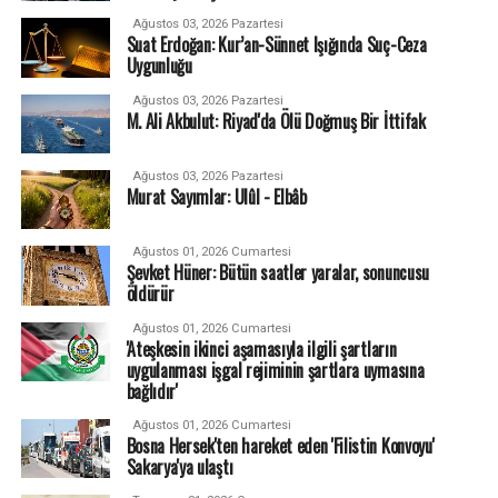
Ağustos 03, 2026 Pazartesi
Suat Erdoğan: Kur’an-Sünnet Işığında Suç-Ceza
Uygunluğu
Ağustos 03, 2026 Pazartesi
M. Ali Akbulut: Riyad'da Ölü Doğmuş Bir İttifak
Ağustos 03, 2026 Pazartesi
Murat Sayımlar: Ulûl - Elbâb
Ağustos 01, 2026 Cumartesi
Şevket Hüner: Bütün saatler yaralar, sonuncusu
öldürür
Ağustos 01, 2026 Cumartesi
'Ateşkesin ikinci aşamasıyla ilgili şartların
uygulanması işgal rejiminin şartlara uymasına
bağlıdır'
Ağustos 01, 2026 Cumartesi
Bosna Hersek'ten hareket eden 'Filistin Konvoyu'
Sakarya'ya ulaştı