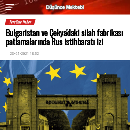
Tercüme Haber
Bulgaristan ve Çekya'daki silah fabrikası
patlamalarında Rus istihbaratı izi
23-04-2021 18:52