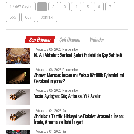
1 / 667 Sayfa
1
2
3
4
5
6
7
666
667
Sonraki
Son Eklenen
Çok Okunan
Videolar
Ağustos 06, 2026 Perşembe
M. Ali Akbulut: Serhad Şehri Erdebil'de Çay Sohbeti
Ağustos 06, 2026 Perşembe
Ahmet Mercan: İnsanı mı Yoksa Kötülük Eylemini mi
Cezalandırıyoruz?
Ağustos 06, 2026 Perşembe
Yasin Aydoğan: Güç Artarsa, Yük Azalır
Ağustos 04, 2026 Salı
Abdulaziz Tantik: Hidayet ve Dalalet Arasında İnsan:
İrade, Arınma ve İlahi İnayet
Ağustos 04, 2026 Salı