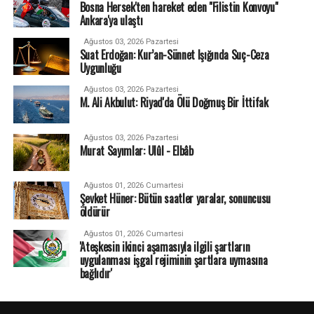
Bosna Hersek'ten hareket eden "Filistin Konvoyu"
Ankara'ya ulaştı
Ağustos 03, 2026 Pazartesi
Suat Erdoğan: Kur’an-Sünnet Işığında Suç-Ceza
Uygunluğu
Ağustos 03, 2026 Pazartesi
M. Ali Akbulut: Riyad'da Ölü Doğmuş Bir İttifak
Ağustos 03, 2026 Pazartesi
Murat Sayımlar: Ulûl - Elbâb
Ağustos 01, 2026 Cumartesi
Şevket Hüner: Bütün saatler yaralar, sonuncusu
öldürür
Ağustos 01, 2026 Cumartesi
'Ateşkesin ikinci aşamasıyla ilgili şartların
uygulanması işgal rejiminin şartlara uymasına
bağlıdır'