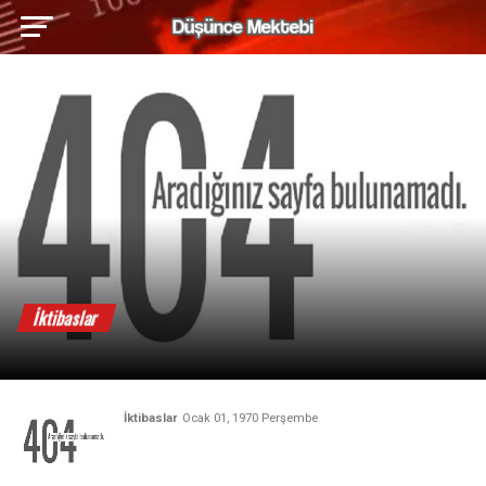
İktibaslar
İktibaslar
Ocak 01, 1970 Perşembe