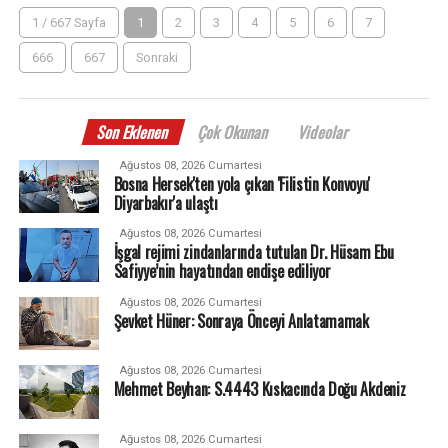
1 / 667 Sayfa
1
2
3
4
5
6
7
666
667
Sonraki
Son Eklenen
Çok Okunan
Videolar
Ağustos 08, 2026 Cumartesi
Bosna Hersek'ten yola çıkan 'Filistin Konvoyu'
Diyarbakır'a ulaştı
Ağustos 08, 2026 Cumartesi
İşgal rejimi zindanlarında tutulan Dr. Hüsam Ebu
Safiyye’nin hayatından endişe ediliyor
Ağustos 08, 2026 Cumartesi
Şevket Hüner: Sonraya Önceyi Anlatamamak
Ağustos 08, 2026 Cumartesi
Mehmet Beyhan: S.4443 Kıskacında Doğu Akdeniz
Ağustos 08, 2026 Cumartesi