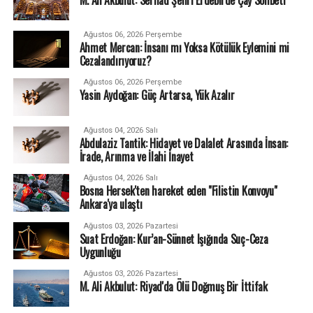
Ağustos 06, 2026 Perşembe
Ahmet Mercan: İnsanı mı Yoksa Kötülük Eylemini mi
Cezalandırıyoruz?
Ağustos 06, 2026 Perşembe
Yasin Aydoğan: Güç Artarsa, Yük Azalır
Ağustos 04, 2026 Salı
Abdulaziz Tantik: Hidayet ve Dalalet Arasında İnsan:
İrade, Arınma ve İlahi İnayet
Ağustos 04, 2026 Salı
Bosna Hersek'ten hareket eden "Filistin Konvoyu"
Ankara'ya ulaştı
Ağustos 03, 2026 Pazartesi
Suat Erdoğan: Kur’an-Sünnet Işığında Suç-Ceza
Uygunluğu
Ağustos 03, 2026 Pazartesi
M. Ali Akbulut: Riyad'da Ölü Doğmuş Bir İttifak