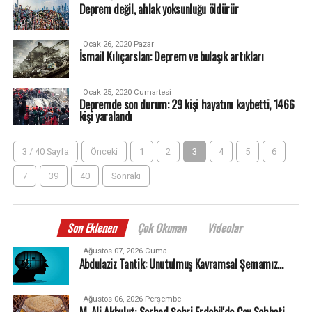
Deprem değil, ahlak yoksunluğu öldürür
Ocak 26, 2020 Pazar
İsmail Kılıçarslan: Deprem ve bulaşık artıkları
Ocak 25, 2020 Cumartesi
Depremde son durum: 29 kişi hayatını kaybetti, 1466
kişi yaralandı
3 / 40 Sayfa
Önceki
1
2
3
4
5
6
7
39
40
Sonraki
Son Eklenen
Çok Okunan
Videolar
Ağustos 07, 2026 Cuma
Abdulaziz Tantik: Unutulmuş Kavramsal Şemamız…
Ağustos 06, 2026 Perşembe
M. Ali Akbulut: Serhad Şehri Erdebil'de Çay Sohbeti