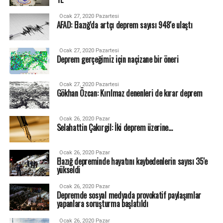
Ocak 27, 2020 Pazartesi
AFAD: Elazığ'da artçı deprem sayısı 948'e ulaştı
Ocak 27, 2020 Pazartesi
Deprem gerçeğimiz için naçizane bir öneri
Ocak 27, 2020 Pazartesi
Gökhan Özcan: Kırılmaz denenleri de kırar deprem
Ocak 26, 2020 Pazar
Selahattin Çakırgil: İki deprem üzerine...
Ocak 26, 2020 Pazar
Elazığ depreminde hayatını kaybedenlerin sayısı 35'e
yükseldi
Ocak 26, 2020 Pazar
Depremde sosyal medyada provokatif paylaşımlar
yapanlara soruşturma başlatıldı
Ocak 26, 2020 Pazar