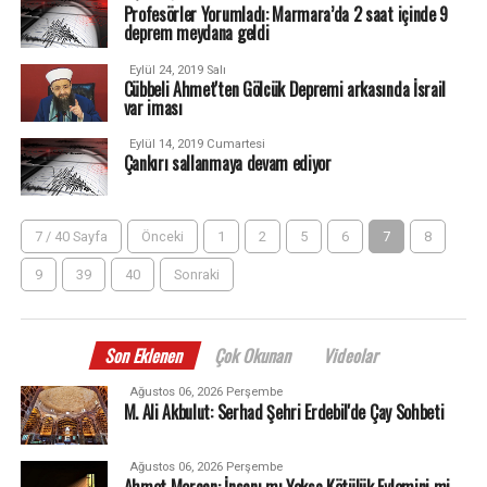
Profesörler Yorumladı: Marmara’da 2 saat içinde 9
deprem meydana geldi
Eylül 24, 2019 Salı
Cübbeli Ahmet'ten Gölcük Depremi arkasında İsrail
var iması
Eylül 14, 2019 Cumartesi
Çankırı sallanmaya devam ediyor
7 / 40 Sayfa
Önceki
1
2
5
6
7
8
9
39
40
Sonraki
Son Eklenen
Çok Okunan
Videolar
Ağustos 06, 2026 Perşembe
M. Ali Akbulut: Serhad Şehri Erdebil'de Çay Sohbeti
Ağustos 06, 2026 Perşembe
Ahmet Mercan: İnsanı mı Yoksa Kötülük Eylemini mi