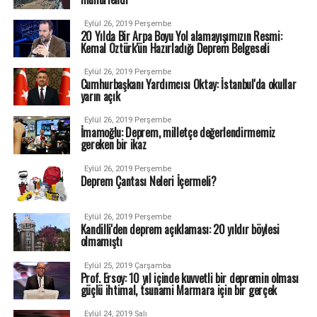
Eylül 26, 2019 Perşembe
20 Yılda Bir Arpa Boyu Yol alamayışımızın Resmi:
Kemal Öztürk'ün Hazırladığı Deprem Belgeseli
Eylül 26, 2019 Perşembe
Cumhurbaşkanı Yardımcısı Oktay: İstanbul'da okullar
yarın açık
Eylül 26, 2019 Perşembe
İmamoğlu: Deprem, milletçe değerlendirmemiz
gereken bir ikaz
Eylül 26, 2019 Perşembe
Deprem Çantası Neleri İçermeli?
Eylül 26, 2019 Perşembe
Kandilli'den deprem açıklaması: 20 yıldır böylesi
olmamıştı
Eylül 25, 2019 Çarşamba
Prof. Ersoy: 10 yıl içinde kuvvetli bir depremin olması
güçlü ihtimal, tsunami Marmara için bir gerçek
Eylül 24, 2019 Salı