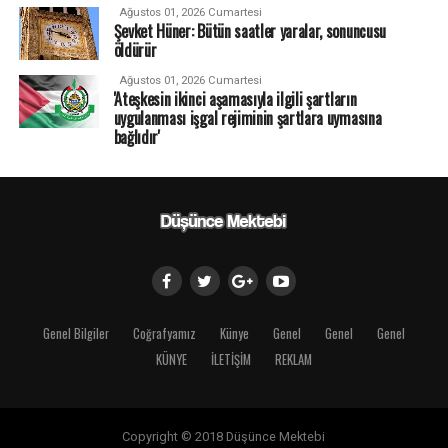
Ağustos 01, 2026 Cumartesi
Şevket Hüner: Bütün saatler yaralar, sonuncusu
öldürür
Ağustos 01, 2026 Cumartesi
'Ateşkesin ikinci aşamasıyla ilgili şartların
uygulanması işgal rejiminin şartlara uymasına
bağlıdır'
Genel Bilgiler
Coğrafyamız
Künye
Genel
Genel
Genel
KÜNYE
İLETİŞİM
REKLAM
Copyright © 2018 Düşünce Mektebi