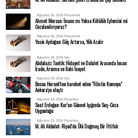
Ağustos 06, 2026 Perşembe
Ahmet Mercan: İnsanı mı Yoksa Kötülük Eylemini mi
Cezalandırıyoruz?
Ağustos 06, 2026 Perşembe
Yasin Aydoğan: Güç Artarsa, Yük Azalır
Ağustos 04, 2026 Salı
Abdulaziz Tantik: Hidayet ve Dalalet Arasında İnsan:
İrade, Arınma ve İlahi İnayet
Ağustos 04, 2026 Salı
Bosna Hersek'ten hareket eden "Filistin Konvoyu"
Ankara'ya ulaştı
Ağustos 03, 2026 Pazartesi
Suat Erdoğan: Kur’an-Sünnet Işığında Suç-Ceza
Uygunluğu
Ağustos 03, 2026 Pazartesi
M. Ali Akbulut: Riyad'da Ölü Doğmuş Bir İttifak