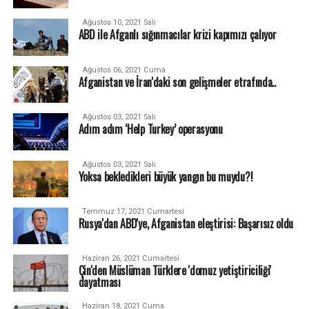
Ağustos 10, 2021 Salı
ABD ile Afganlı sığınmacılar krizi kapımızı çalıyor
Ağustos 06, 2021 Cuma
Afganistan ve İran'daki son gelişmeler etrafında..
Ağustos 03, 2021 Salı
Adım adım ‘Help Turkey’ operasyonu
Ağustos 03, 2021 Salı
Yoksa bekledikleri büyük yangın bu muydu?!
Temmuz 17, 2021 Cumartesi
Rusya'dan ABD'ye, Afganistan eleştirisi: Başarısız oldu
Haziran 26, 2021 Cumartesi
Çin'den Müslüman Türklere 'domuz yetiştiriciliği'
dayatması
Haziran 18, 2021 Cuma