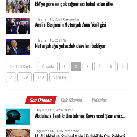
BM'ye göre en çok sığınmacı kabul eden ülke
Haziran 16, 2021 Çarşamba
Analiz: Benjamin Netanyahu'nun Yenilgisi
Haziran 15, 2021 Salı
Netanyahu’yu yolsuzluk davaları bekliyor
2 / 140 Sayfa
Önceki
1
2
3
4
5
6
7
139
140
Sonraki
Son Eklenen
Çok Okunan
Videolar
Ağustos 07, 2026 Cuma
Abdulaziz Tantik: Unutulmuş Kavramsal Şemamız…
Ağustos 06, 2026 Perşembe
M. Ali Akbulut: Serhad Şehri Erdebil'de Çay Sohbeti