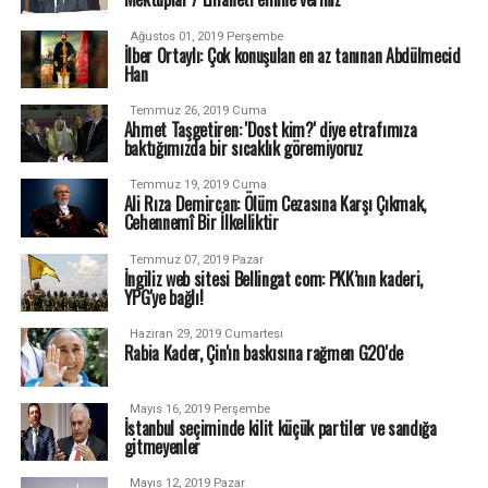
Ağustos 01, 2019 Perşembe
İlber Ortaylı: Çok konuşulan en az tanınan Abdülmecid
Han
Temmuz 26, 2019 Cuma
Ahmet Taşgetiren: 'Dost kim?' diye etrafımıza
baktığımızda bir sıcaklık göremiyoruz
Temmuz 19, 2019 Cuma
Ali Rıza Demircan: Ölüm Cezasına Karşı Çıkmak,
Cehennemî Bir İlkelliktir
Temmuz 07, 2019 Pazar
İngiliz web sitesi Bellingat com: PKK’nın kaderi,
YPG'ye bağlı!
Haziran 29, 2019 Cumartesi
Rabia Kader, Çin'ın baskısına rağmen G20'de
Mayıs 16, 2019 Perşembe
İstanbul seçiminde kilit küçük partiler ve sandığa
gitmeyenler
Mayıs 12, 2019 Pazar