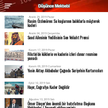
Aralık 29, 2019 Pazar
Rasim Özdenören: Su kuşlarının balıklarla müşterek
kaderi
Aralık 04, 2019 Çarşamba
Suud Ailesinin Yedilisinin Son Veliaht Prensi
Kasım 17, 2019 Pazar
Filistin'de köklerin ve kaderin izleri duvar resmine
yansıdı
Kasım 09, 2019 Cumartesi
Yasin Aktay: Akbabalar Çağında Suriye'nin Kurtarıcıları
Eylül 10, 2019 Salı
Hayır, Coğrafya Kader Değildir
Ağustos 13, 2019 Salı
Ömer Dinçer'den önemli bir hatırlatma: Başkana
Mektuplar / Emaneti ehline veriniz