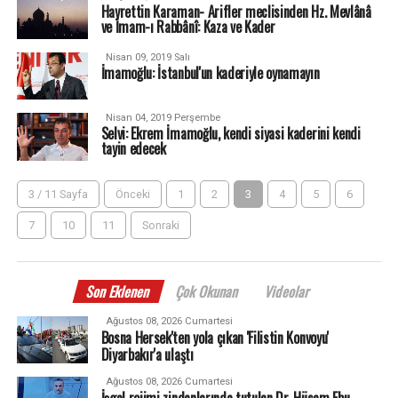
Hayrettin Karaman- Arifler meclisinden Hz. Mevlânâ
ve İmam-ı Rabbânî: Kaza ve Kader
Nisan 09, 2019 Salı
İmamoğlu: İstanbul'un kaderiyle oynamayın
Nisan 04, 2019 Perşembe
Selvi: Ekrem İmamoğlu, kendi siyasi kaderini kendi
tayin edecek
3 / 11 Sayfa
Önceki
1
2
3
4
5
6
7
10
11
Sonraki
Son Eklenen
Çok Okunan
Videolar
Ağustos 08, 2026 Cumartesi
Bosna Hersek'ten yola çıkan 'Filistin Konvoyu'
Diyarbakır'a ulaştı
Ağustos 08, 2026 Cumartesi
İşgal rejimi zindanlarında tutulan Dr. Hüsam Ebu