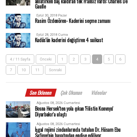
anlatırken baş kaldıran tek Fransız vardı: Charles De
Gaulle
Eylül 30, 2018 Pazar
Rasim Özdenören- Kaderini seçme zamanı
Eylül 28, 2018 Cuma
Kudüs'ün kaderini değiştiren 4 suikast
4 / 11 Sayfa
Önceki
1
2
3
4
5
6
7
10
11
Sonraki
Son Eklenen
Çok Okunan
Videolar
Ağustos 08, 2026 Cumartesi
Bosna Hersek'ten yola çıkan 'Filistin Konvoyu'
Diyarbakır'a ulaştı
Ağustos 08, 2026 Cumartesi
İşgal rejimi zindanlarında tutulan Dr. Hüsam Ebu
Safiyye’nin hayatından endişe ediliyor