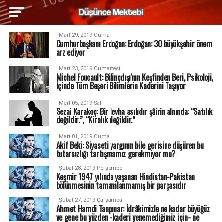
Mart 29, 2019 Cuma
Cumhurbaşkanı Erdoğan: Erdoğan: 30 büyükşehir önem
arz ediyor
Mart 23, 2019 Cumartesi
Michel Foucault: Bilinçdışı'nın Keşfinden Beri, Psikoloji,
İçinde Tüm Beşeri Bilimlerin Kaderini Taşıyor
Mart 05, 2019 Salı
Sezai Karakoç: Bir levha asılıdır şâirin alnında: “Satılık
değildir.”, “Kiralık değildir.”
Mart 01, 2019 Cuma
Akif Beki: Siyaseti yargının bile gerisine düşüren bu
tutarsızlığı tartışmamız gerekmiyor mu?
Şubat 28, 2019 Perşembe
Keşmir 1947 yılında yaşanan Hindistan-Pakistan
bölünmesinin tamamlanmamış bir parçasıdır
Şubat 27, 2019 Çarşamba
Ahmet Hamdi Tanpınar: İdrâkimizle ne kadar büyüğüz
ve gene bu yüzden -kaderi yenemediğimiz için- ne