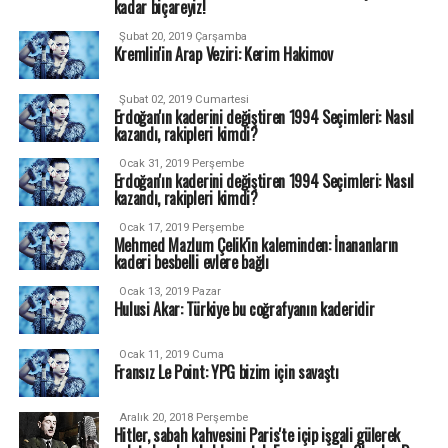
kadar biçareyiz!
Şubat 20, 2019 Çarşamba
Kremlin'in Arap Veziri: Kerim Hakimov
Şubat 02, 2019 Cumartesi
Erdoğan'ın kaderini değiştiren 1994 Seçimleri: Nasıl
kazandı, rakipleri kimdi?
Ocak 31, 2019 Perşembe
Erdoğan'ın kaderini değiştiren 1994 Seçimleri: Nasıl
kazandı, rakipleri kimdi?
Ocak 17, 2019 Perşembe
Mehmed Mazlum Çelik'in kaleminden: İnananların
kaderi besbelli evlere bağlı
Ocak 13, 2019 Pazar
Hulusi Akar: Türkiye bu coğrafyanın kaderidir
Ocak 11, 2019 Cuma
Fransız Le Point: YPG bizim için savaştı
Aralık 20, 2018 Perşembe
Hitler, sabah kahvesini Paris'te içip işgali gülerek