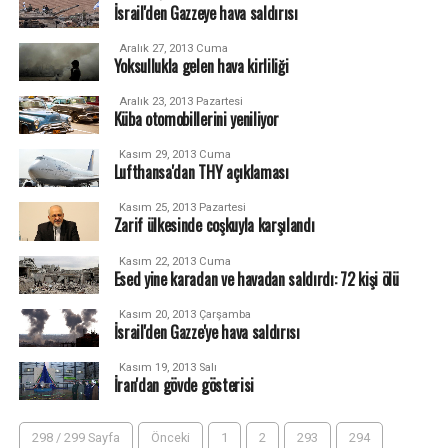
İsrail'den Gazzeye hava saldırısı
Aralık 27, 2013 Cuma
Yoksullukla gelen hava kirliliği
Aralık 23, 2013 Pazartesi
Küba otomobillerini yeniliyor
Kasım 29, 2013 Cuma
Lufthansa'dan THY açıklaması
Kasım 25, 2013 Pazartesi
Zarif ülkesinde coşkuyla karşılandı
Kasım 22, 2013 Cuma
Esed yine karadan ve havadan saldırdı: 72 kişi ölü
Kasım 20, 2013 Çarşamba
İsrail'den Gazze'ye hava saldırısı
Kasım 19, 2013 Salı
İran'dan gövde gösterisi
298 / 299 Sayfa
Önceki
1
2
293
294