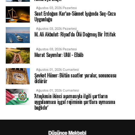
Ağustos 03, 2026 Pazartesi
Suat Erdoğan: Kur’an-Sünnet Işığında Suç-Ceza
Uygunluğu
Ağustos 03, 2026 Pazartesi
M. Ali Akbulut: Riyad'da Ölü Doğmuş Bir İttifak
Ağustos 03, 2026 Pazartesi
Murat Sayımlar: Ulûl - Elbâb
Ağustos 01, 2026 Cumartesi
Şevket Hüner: Bütün saatler yaralar, sonuncusu
öldürür
Ağustos 01, 2026 Cumartesi
'Ateşkesin ikinci aşamasıyla ilgili şartların
uygulanması işgal rejiminin şartlara uymasına
bağlıdır'