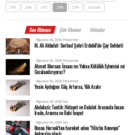
295
296
297
298
299
Sonraki
Son Eklenen
Çok Okunan
Videolar
Ağustos 06, 2026 Perşembe
M. Ali Akbulut: Serhad Şehri Erdebil'de Çay Sohbeti
Ağustos 06, 2026 Perşembe
Ahmet Mercan: İnsanı mı Yoksa Kötülük Eylemini mi
Cezalandırıyoruz?
Ağustos 06, 2026 Perşembe
Yasin Aydoğan: Güç Artarsa, Yük Azalır
Ağustos 04, 2026 Salı
Abdulaziz Tantik: Hidayet ve Dalalet Arasında İnsan:
İrade, Arınma ve İlahi İnayet
Ağustos 04, 2026 Salı
Bosna Hersek'ten hareket eden "Filistin Konvoyu"
Ankara'ya ulaştı