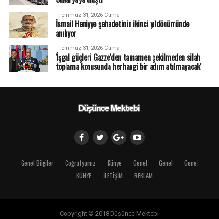
Temmuz 31, 2026 Cuma
İsmail Heniyye şehadetinin ikinci yıldönümünde
anılıyor
Temmuz 31, 2026 Cuma
'İşgal güçleri Gazze’den tamamen çekilmeden silah
toplama konusunda herhangi bir adım atılmayacak'
Genel Bilgiler
Coğrafyamız
Künye
Genel
Genel
Genel
KÜNYE
İLETİŞİM
REKLAM
Copyright © 2018 Düşünce Mektebi