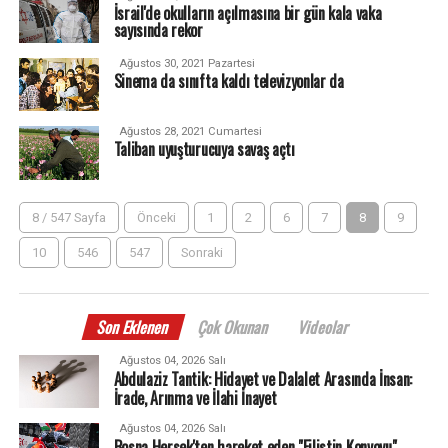
İsrail'de okulların açılmasına bir gün kala vaka
sayısında rekor
Ağustos 30, 2021 Pazartesi
Sinema da sınıfta kaldı televizyonlar da
Ağustos 28, 2021 Cumartesi
Taliban uyuşturucuya savaş açtı
8 / 547 Sayfa
Önceki
1
2
6
7
8
9
10
546
547
Sonraki
Son Eklenen
Çok Okunan
Videolar
Ağustos 04, 2026 Salı
Abdulaziz Tantik: Hidayet ve Dalalet Arasında İnsan:
İrade, Arınma ve İlahi İnayet
Ağustos 04, 2026 Salı
Bosna Hersek'ten hareket eden "Filistin Konvoyu"