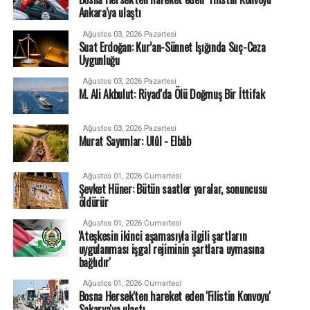
Ankara'ya ulaştı
Ağustos 03, 2026 Pazartesi
Suat Erdoğan: Kur’an-Sünnet Işığında Suç-Ceza
Uygunluğu
Ağustos 03, 2026 Pazartesi
M. Ali Akbulut: Riyad'da Ölü Doğmuş Bir İttifak
Ağustos 03, 2026 Pazartesi
Murat Sayımlar: Ulûl - Elbâb
Ağustos 01, 2026 Cumartesi
Şevket Hüner: Bütün saatler yaralar, sonuncusu
öldürür
Ağustos 01, 2026 Cumartesi
'Ateşkesin ikinci aşamasıyla ilgili şartların
uygulanması işgal rejiminin şartlara uymasına
bağlıdır'
Ağustos 01, 2026 Cumartesi
Bosna Hersek'ten hareket eden 'Filistin Konvoyu'
Sakarya'ya ulaştı