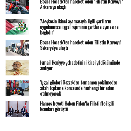
Bosna Hersek'ten hareket eden "Filistin Konvoyu"
Ankara'ya ulaştı
'Ateşkesin ikinci aşamasıyla ilgili şartların
uygulanması işgal rejiminin şartlara uymasına
bağlıdır'
Bosna Hersek'ten hareket eden 'Filistin Konvoyu'
Sakarya'ya ulaştı
İsmail Heniyye şehadetinin ikinci yıldönümünde
anılıyor
'İşgal güçleri Gazze’den tamamen çekilmeden
silah toplama konusunda herhangi bir adım
atılmayacak'
Hamas heyeti Hakan Fidan’la Filistin’le ilgili
konuları görüştü