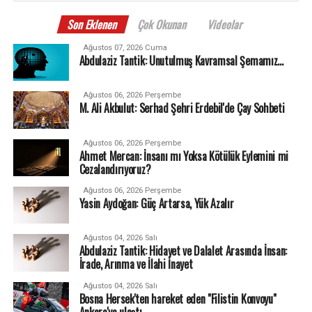
Son Eklenen
Çok Okunan
Videolar
Ağustos 07, 2026 Cuma
Abdulaziz Tantik: Unutulmuş Kavramsal Şemamız…
Ağustos 06, 2026 Perşembe
M. Ali Akbulut: Serhad Şehri Erdebil'de Çay Sohbeti
Ağustos 06, 2026 Perşembe
Ahmet Mercan: İnsanı mı Yoksa Kötülük Eylemini mi
Cezalandırıyoruz?
Ağustos 06, 2026 Perşembe
Yasin Aydoğan: Güç Artarsa, Yük Azalır
Ağustos 04, 2026 Salı
Abdulaziz Tantik: Hidayet ve Dalalet Arasında İnsan:
İrade, Arınma ve İlahi İnayet
Ağustos 04, 2026 Salı
Bosna Hersek'ten hareket eden "Filistin Konvoyu"
Ankara'ya ulaştı