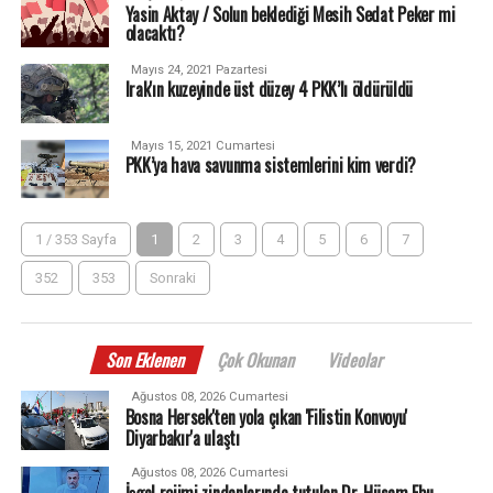
Yasin Aktay / Solun beklediği Mesih Sedat Peker mi
olacaktı?
Mayıs 24, 2021 Pazartesi
Irak'ın kuzeyinde üst düzey 4 PKK’lı öldürüldü
Mayıs 15, 2021 Cumartesi
PKK’ya hava savunma sistemlerini kim verdi?
1 / 353 Sayfa
1
2
3
4
5
6
7
352
353
Sonraki
Son Eklenen
Çok Okunan
Videolar
Ağustos 08, 2026 Cumartesi
Bosna Hersek'ten yola çıkan 'Filistin Konvoyu'
Diyarbakır'a ulaştı
Ağustos 08, 2026 Cumartesi
İşgal rejimi zindanlarında tutulan Dr. Hüsam Ebu