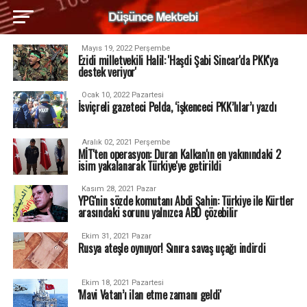
Mayıs 19, 2022 Perşembe
Ezidi milletvekili Halil: 'Haşdi Şabi Sincar'da PKK'ya
destek veriyor'
Ocak 10, 2022 Pazartesi
İsviçreli gazeteci Pelda, ‘işkenceci PKK’lılar’ı yazdı
Aralık 02, 2021 Perşembe
MİT'ten operasyon: Duran Kalkan'ın en yakınındaki 2
isim yakalanarak Türkiye'ye getirildi
Kasım 28, 2021 Pazar
YPG'nin sözde komutanı Abdi Şahin: Türkiye ile Kürtler
arasındaki sorunu yalnızca ABD çözebilir
Ekim 31, 2021 Pazar
Rusya ateşle oynuyor! Sınıra savaş uçağı indirdi
Ekim 18, 2021 Pazartesi
'Mavi Vatan’ı ilan etme zamanı geldi'