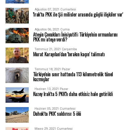
Ağustos 07, 2021 Cumartesi
'Irak'ta PKK ile Şii milisler arasında güçlü ilişkiler var'
Ağustos 06, 2021 Cuma
Ateşin Çocukları İnisiyatifi: Türkiye'nin ormanlarını
PKK mı ateşe verdi?
Temmuz 21, 2021 Çarşamba
Murat Karayılan'dan 'bırakın kaçın' talimatı
Temmuz 18, 2021 Pazar
Türkiye'nin sınır hattında 113 kilometrelik tünel
kazmışlar
Haziran 13, 2021 Pazar
Kuzey Irak'ta 5 PKK'lı daha etkisiz hale getirildi
Haziran 05, 2021 Cumartesi
Duhok'ta PKK' saldırısı: 5 ölü
Mayıs 29, 2021 Cumartesi