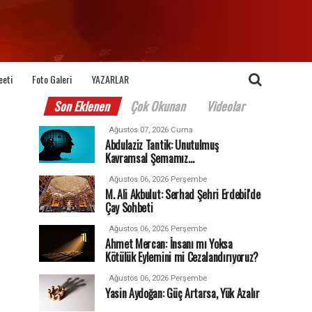
eeti
Foto Galeri
YAZARLAR
Son Eklenen
Çok Okunan
Videolar
Ağustos 07, 2026 Cuma
Abdulaziz Tantik: Unutulmuş
Kavramsal Şemamız…
Ağustos 06, 2026 Perşembe
M. Ali Akbulut: Serhad Şehri Erdebil'de
Çay Sohbeti
Ağustos 06, 2026 Perşembe
Ahmet Mercan: İnsanı mı Yoksa
Kötülük Eylemini mi Cezalandırıyoruz?
Ağustos 06, 2026 Perşembe
Yasin Aydoğan: Güç Artarsa, Yük Azalır