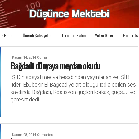
liz Haber
Önemli Şahsiyetler
Tercüme Haber
Video Galeri
Günün Tw
Kasım 14, 2014 Cuma
Bağdadi dünyaya meydan okudu
IŞİDin sosyal medya hesabından yayınlanan ve IŞİD
lideri Ebubekir El Bağdadiye ait olduğu iddia edilen ses
kaydında Bağdadi, Koalisyon güçleri korkak, güçsüz ve
çaresiz dedi.
Kasım 08, 2014 Cumartesi