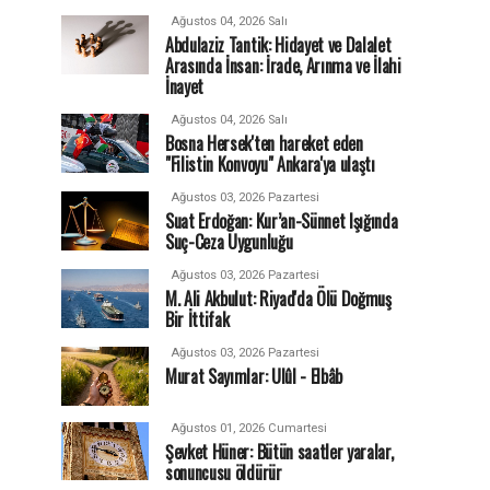
Ağustos 04, 2026 Salı
Abdulaziz Tantik: Hidayet ve Dalalet
Arasında İnsan: İrade, Arınma ve İlahi
İnayet
Ağustos 04, 2026 Salı
Bosna Hersek'ten hareket eden
"Filistin Konvoyu" Ankara'ya ulaştı
Ağustos 03, 2026 Pazartesi
Suat Erdoğan: Kur’an-Sünnet Işığında
Suç-Ceza Uygunluğu
Ağustos 03, 2026 Pazartesi
M. Ali Akbulut: Riyad'da Ölü Doğmuş
Bir İttifak
Ağustos 03, 2026 Pazartesi
Murat Sayımlar: Ulûl - Elbâb
Ağustos 01, 2026 Cumartesi
Şevket Hüner: Bütün saatler yaralar,
sonuncusu öldürür