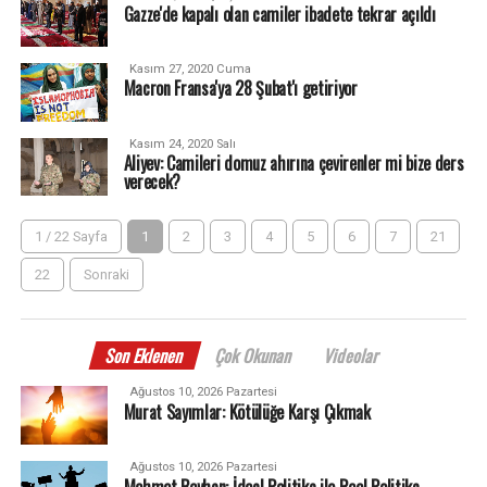
Gazze'de kapalı olan camiler ibadete tekrar açıldı
Kasım 27, 2020 Cuma
Macron Fransa'ya 28 Şubat'ı getiriyor
Kasım 24, 2020 Salı
Aliyev: Camileri domuz ahırına çevirenler mi bize ders
verecek?
1 / 22 Sayfa
1
2
3
4
5
6
7
21
22
Sonraki
Son Eklenen
Çok Okunan
Videolar
Ağustos 10, 2026 Pazartesi
Murat Sayımlar: Kötülüğe Karşı Çıkmak
Ağustos 10, 2026 Pazartesi
Mehmet Beyhan: İdeal Politika ile Reel Politika