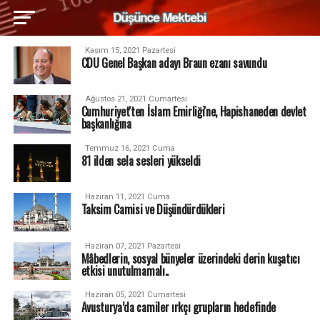
Kasım 15, 2021 Pazartesi
CDU Genel Başkan adayı Braun ezanı savundu
Ağustos 21, 2021 Cumartesi
Cumhuriyet'ten İslam Emirliği'ne, Hapishaneden devlet
başkanlığına
Temmuz 16, 2021 Cuma
81 ilden sela sesleri yükseldi
Haziran 11, 2021 Cuma
Taksim Camisi ve Düşündürdükleri
Haziran 07, 2021 Pazartesi
Mâbedlerin, sosyal bünyeler üzerindeki derin kuşatıcı
etkisi unutulmamalı..
Haziran 05, 2021 Cumartesi
Avusturya’da camiler ırkçı grupların hedefinde