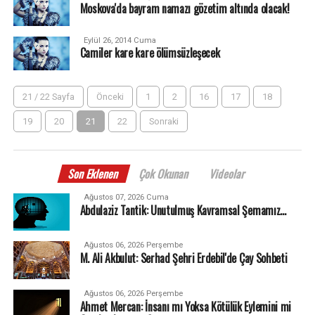
Moskova'da bayram namazı gözetim altında olacak!
Eylül 26, 2014 Cuma
Camiler kare kare ölümsüzleşecek
21 / 22 Sayfa
Önceki
1
2
16
17
18
19
20
21
22
Sonraki
Son Eklenen
Çok Okunan
Videolar
Ağustos 07, 2026 Cuma
Abdulaziz Tantik: Unutulmuş Kavramsal Şemamız…
Ağustos 06, 2026 Perşembe
M. Ali Akbulut: Serhad Şehri Erdebil'de Çay Sohbeti
Ağustos 06, 2026 Perşembe
Ahmet Mercan: İnsanı mı Yoksa Kötülük Eylemini mi