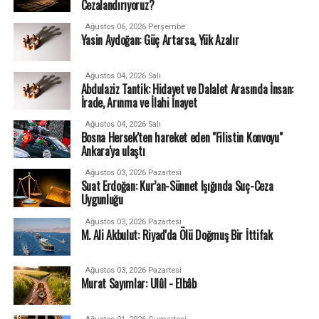
Cezalandırıyoruz?
Ağustos 06, 2026 Perşembe
Yasin Aydoğan: Güç Artarsa, Yük Azalır
Ağustos 04, 2026 Salı
Abdulaziz Tantik: Hidayet ve Dalalet Arasında İnsan:
İrade, Arınma ve İlahi İnayet
Ağustos 04, 2026 Salı
Bosna Hersek'ten hareket eden "Filistin Konvoyu"
Ankara'ya ulaştı
Ağustos 03, 2026 Pazartesi
Suat Erdoğan: Kur’an-Sünnet Işığında Suç-Ceza
Uygunluğu
Ağustos 03, 2026 Pazartesi
M. Ali Akbulut: Riyad'da Ölü Doğmuş Bir İttifak
Ağustos 03, 2026 Pazartesi
Murat Sayımlar: Ulûl - Elbâb