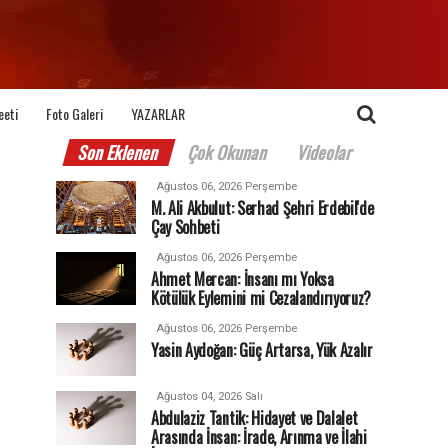
eeti
Foto Galeri
YAZARLAR
Son Eklenen
Çok Okunan
Videolar
Ağustos 06, 2026 Perşembe
M. Ali Akbulut: Serhad Şehri Erdebil'de
Çay Sohbeti
Ağustos 06, 2026 Perşembe
Ahmet Mercan: İnsanı mı Yoksa
Kötülük Eylemini mi Cezalandırıyoruz?
Ağustos 06, 2026 Perşembe
Yasin Aydoğan: Güç Artarsa, Yük Azalır
Ağustos 04, 2026 Salı
Abdulaziz Tantik: Hidayet ve Dalalet
Arasında İnsan: İrade, Arınma ve İlahi