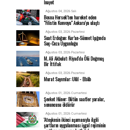
İnayet
Ağustos 04, 2026 Salı
Bosna Hersek'ten hareket eden
"Filistin Konvoyu" Ankara'ya ulaştı
Ağustos 03, 2026 Pazartesi
Suat Erdoğan: Kur’an-Sünnet Işığında
Suç-Ceza Uygunluğu
Ağustos 03, 2026 Pazartesi
M. Ali Akbulut: Riyad'da Ölü Doğmuş
Bir İttifak
Ağustos 03, 2026 Pazartesi
Murat Sayımlar: Ulûl - Elbâb
Ağustos 01, 2026 Cumartesi
Şevket Hüner: Bütün saatler yaralar,
sonuncusu öldürür
Ağustos 01, 2026 Cumartesi
'Ateşkesin ikinci aşamasıyla ilgili
şartların uygulanması işgal rejiminin