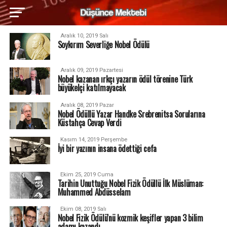
Aralık 10, 2019 Salı
Soykırım Severliğe Nobel Ödülü
Aralık 09, 2019 Pazartesi
Nobel kazanan ırkçı yazarın ödül törenine Türk
büyükelçi katılmayacak
Aralık 08, 2019 Pazar
Nobel Ödüllü Yazar Handke Srebrenitsa Sorularına
Küstahça Cevap Verdi
Kasım 14, 2019 Perşembe
İyi bir yazının insana ödettiği cefa
Ekim 25, 2019 Cuma
Tarihin Unuttuğu Nobel Fizik Ödüllü İlk Müslüman:
Muhammed Abdüsselam
Ekim 08, 2019 Salı
Nobel Fizik Ödülü'nü kozmik keşifler yapan 3 bilim
adamı kazandı