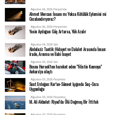
Ağustos 06, 2026 Perşembe
Ahmet Mercan: İnsanı mı Yoksa Kötülük Eylemini mi
Cezalandırıyoruz?
Ağustos 06, 2026 Perşembe
Yasin Aydoğan: Güç Artarsa, Yük Azalır
Ağustos 04, 2026 Salı
Abdulaziz Tantik: Hidayet ve Dalalet Arasında İnsan:
İrade, Arınma ve İlahi İnayet
Ağustos 04, 2026 Salı
Bosna Hersek'ten hareket eden "Filistin Konvoyu"
Ankara'ya ulaştı
Ağustos 03, 2026 Pazartesi
Suat Erdoğan: Kur’an-Sünnet Işığında Suç-Ceza
Uygunluğu
Ağustos 03, 2026 Pazartesi
M. Ali Akbulut: Riyad'da Ölü Doğmuş Bir İttifak
Ağustos 03, 2026 Pazartesi