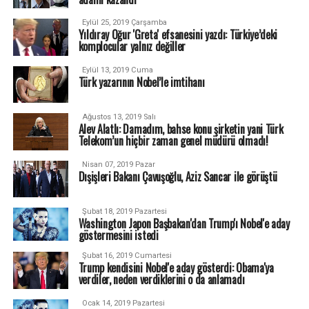
Eylül 25, 2019 Çarşamba
Yıldıray Oğur 'Greta' efsanesini yazdı: Türkiye’deki
komplocular yalnız değiller
Eylül 13, 2019 Cuma
Türk yazarının Nobel’le imtihanı
Ağustos 13, 2019 Salı
Alev Alatlı: Damadım, bahse konu şirketin yani Türk
Telekom’un hiçbir zaman genel müdürü olmadı!
Nisan 07, 2019 Pazar
Dışişleri Bakanı Çavuşoğlu, Aziz Sancar ile görüştü
Şubat 18, 2019 Pazartesi
Washington Japon Başbakan'dan Trump'ı Nobel'e aday
göstermesini istedi
Şubat 16, 2019 Cumartesi
Trump kendisini Nobel'e aday gösterdi: Obama'ya
verdiler, neden verdiklerini o da anlamadı
Ocak 14, 2019 Pazartesi