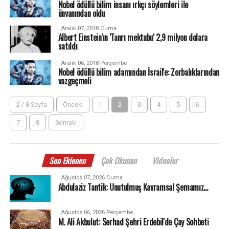
Nobel ödüllü bilim insanı ırkçı söylemleri ile
ünvanından oldu
Aralık 07, 2018 Cuma
Albert Einstein'ın 'Tanrı mektubu' 2,9 milyon dolara
satıldı
Aralık 06, 2018 Perşembe
Nobel ödüllü bilim adamından İsrail'e: Zorbalıklarından
vazgeçmeli
2 / 8 Sayfa
Önceki
1
2
3
4
5
6
7
8
Sonraki
Son Eklenen
Çok Okunan
Videolar
Ağustos 07, 2026 Cuma
Abdulaziz Tantik: Unutulmuş Kavramsal Şemamız…
Ağustos 06, 2026 Perşembe
M. Ali Akbulut: Serhad Şehri Erdebil'de Çay Sohbeti