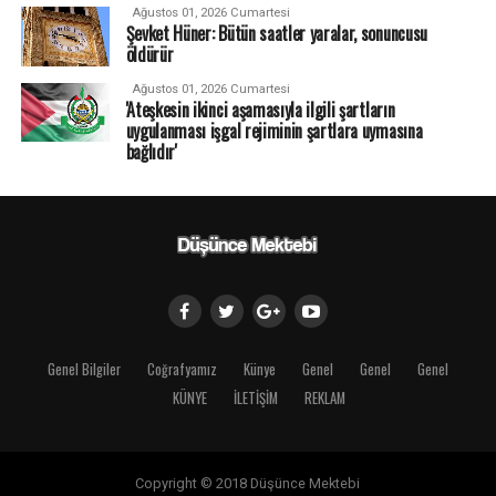
Ağustos 01, 2026 Cumartesi
Şevket Hüner: Bütün saatler yaralar, sonuncusu
öldürür
Ağustos 01, 2026 Cumartesi
'Ateşkesin ikinci aşamasıyla ilgili şartların
uygulanması işgal rejiminin şartlara uymasına
bağlıdır'
Genel Bilgiler
Coğrafyamız
Künye
Genel
Genel
Genel
KÜNYE
İLETİŞİM
REKLAM
Copyright © 2018 Düşünce Mektebi