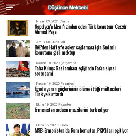
Nisan 09, 2021 Cuma
Napolyon'a Mısır'ı zindan eden Türk komutanı: Cezzâr
Ahmed Paşa
Aralık 08, 2020 Salı
BAE’den Hafter’e asker sağlaması için Sudanlı
komutana gizli mektup
Kasım 18, 2020 Çarşamba
Taha Kılınç: Gaz lambası eşliğinde Fas'ın siyasi
serencamı
Kasım 16, 2020 Pazartesi
Ege'de yunan güçlerininin ölüme ittiği mültecileri
Türkiye kurtardı
Ekim 19, 2020 Pazartesi
Ermenistan ordusu mevzilerini terk ediyor
Ekim 16, 2020 Cuma
MSB: Ermenistan’da Rum komutan, PKK’lıları eğitiyor