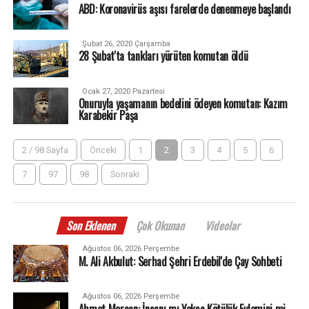
ABD: Koronavirüs aşısı farelerde denenmeye başlandı
Şubat 26, 2020 Çarşamba
28 Şubat'ta tankları yürüten komutan öldü
Ocak 27, 2020 Pazartesi
Onuruyla yaşamanın bedelini ödeyen komutan: Kazım
Karabekir Paşa
2 / 98 Sayfa
Önceki
1
2
3
4
5
6
7
97
98
Sonraki
Son Eklenen
Çok Okunan
Videolar
Ağustos 06, 2026 Perşembe
M. Ali Akbulut: Serhad Şehri Erdebil'de Çay Sohbeti
Ağustos 06, 2026 Perşembe
Ahmet Mercan: İnsanı mı Yoksa Kötülük Eylemini mi