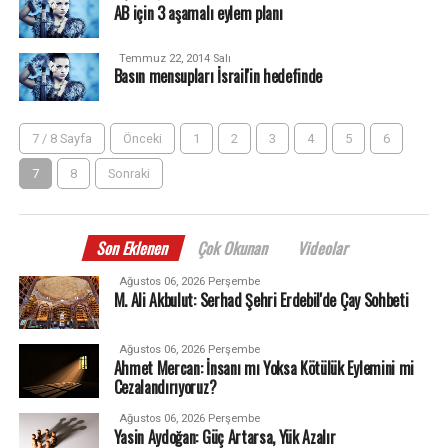
AB için 3 aşamalı eylem planı
Temmuz 22, 2014 Salı
Basın mensupları İsrail'in hedefinde
7 / 8 Sayfa
Önceki
1
2
3
4
5
6
7
8
Sonraki
Son Eklenen
Çok Okunan
Videolar
Ağustos 06, 2026 Perşembe
M. Ali Akbulut: Serhad Şehri Erdebil'de Çay Sohbeti
Ağustos 06, 2026 Perşembe
Ahmet Mercan: İnsanı mı Yoksa Kötülük Eylemini mi
Cezalandırıyoruz?
Ağustos 06, 2026 Perşembe
Yasin Aydoğan: Güç Artarsa, Yük Azalır