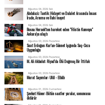
Ağustos 04, 2026 Salı
Abdulaziz Tantik: Hidayet ve Dalalet Arasında İnsan:
İrade, Arınma ve İlahi İnayet
Ağustos 04, 2026 Salı
Bosna Hersek'ten hareket eden "Filistin Konvoyu"
Ankara'ya ulaştı
Ağustos 03, 2026 Pazartesi
Suat Erdoğan: Kur’an-Sünnet Işığında Suç-Ceza
Uygunluğu
Ağustos 03, 2026 Pazartesi
M. Ali Akbulut: Riyad'da Ölü Doğmuş Bir İttifak
Ağustos 03, 2026 Pazartesi
Murat Sayımlar: Ulûl - Elbâb
Ağustos 01, 2026 Cumartesi
Şevket Hüner: Bütün saatler yaralar, sonuncusu
öldürür