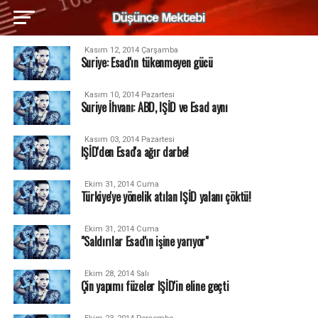
Kasım 12, 2014 Çarşamba
Suriye: Esad'ın tükenmeyen gücü
Kasım 10, 2014 Pazartesi
Suriye İhvanı: ABD, IŞİD ve Esad aynı
Kasım 03, 2014 Pazartesi
IŞİD'den Esad'a ağır darbe!
Ekim 31, 2014 Cuma
Türkiye'ye yönelik atılan IŞİD yalanı çöktü!
Ekim 31, 2014 Cuma
"Saldırılar Esad'ın işine yarıyor"
Ekim 28, 2014 Salı
Çin yapımı füzeler IŞİD'in eline geçti