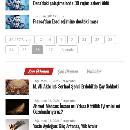
Dera'daki çatışimalarda 30 rejim askeri öldü
Eylül 26, 2014 Cuma
Fransa'dan Esad rejimine destek iması
36 / 37 Sayfa
Önceki
1
2
31
32
33
34
35
36
37
Sonraki
Son Eklenen
Çok Okunan
Videolar
Ağustos 06, 2026 Perşembe
M. Ali Akbulut: Serhad Şehri Erdebil'de Çay Sohbeti
Ağustos 06, 2026 Perşembe
Ahmet Mercan: İnsanı mı Yoksa Kötülük Eylemini mi
Cezalandırıyoruz?
Ağustos 06, 2026 Perşembe
Yasin Aydoğan: Güç Artarsa, Yük Azalır