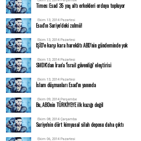
Ekim 23, 2014 Perşembe
Times: Esad 35 yaş altı erkekleri orduya topluyor
Ekim 13, 2014 Pazartesi
Esad'ın Suriye'deki zulmü!
Ekim 13, 2014 Pazartesi
IŞİD'e karşı kara harekâtı ABD'nin gündeminde yok
Ekim 13, 2014 Pazartesi
SMDK'dan İran'a 'İsrail güvenliği' eleştirisi
Ekim 13, 2014 Pazartesi
İslam düşmanları Esad'ın yanında
Ekim 09, 2014 Perşembe
Bu, ABDnin TÜRKİYEYE ilk kazığı değil
Ekim 08, 2014 Çarşamba
Suriye'nin dört kimyasal silah deposu daha çıktı
Ekim 06, 2014 Pazartesi