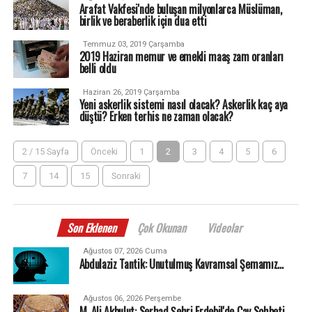
Arafat Vakfesi'nde buluşan milyonlarca Müslüman,
birlik ve beraberlik için dua etti
Temmuz 03, 2019 Çarşamba
2019 Haziran memur ve emekli maaş zam oranları
belli oldu
Haziran 26, 2019 Çarşamba
Yeni askerlik sistemi nasıl olacak? Askerlik kaç aya
düştü? Erken terhis ne zaman olacak?
2 / 15 Sayfa
Önceki
1
2
3
4
5
6
7
14
15
Sonraki
Son Eklenen
Çok Okunan
Videolar
Ağustos 07, 2026 Cuma
Abdulaziz Tantik: Unutulmuş Kavramsal Şemamız…
Ağustos 06, 2026 Perşembe
M. Ali Akbulut: Serhad Şehri Erdebil'de Çay Sohbeti