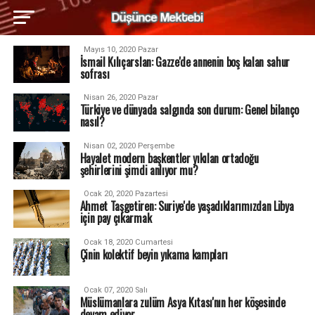
Mayıs 10, 2020 Pazar
İsmail Kılıçarslan: Gazze'de annenin boş kalan sahur
sofrası
Nisan 26, 2020 Pazar
Türkiye ve dünyada salgında son durum: Genel bilanço
nasıl?
Nisan 02, 2020 Perşembe
Hayalet modern başkentler yıkılan ortadoğu
şehirlerini şimdi anlıyor mu?
Ocak 20, 2020 Pazartesi
Ahmet Taşgetiren: Suriye'de yaşadıklarımızdan Libya
için pay çıkarmak
Ocak 18, 2020 Cumartesi
Çinin kolektif beyin yıkama kampları
Ocak 07, 2020 Salı
Müslümanlara zulüm Asya Kıtası'nın her köşesinde
devam ediyor