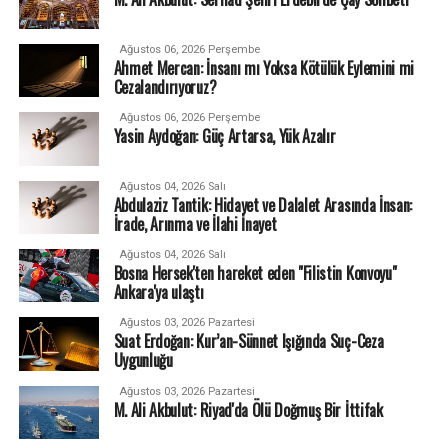
Ağustos 06, 2026 Perşembe
Ahmet Mercan: İnsanı mı Yoksa Kötülük Eylemini mi
Cezalandırıyoruz?
Ağustos 06, 2026 Perşembe
Yasin Aydoğan: Güç Artarsa, Yük Azalır
Ağustos 04, 2026 Salı
Abdulaziz Tantik: Hidayet ve Dalalet Arasında İnsan:
İrade, Arınma ve İlahi İnayet
Ağustos 04, 2026 Salı
Bosna Hersek'ten hareket eden "Filistin Konvoyu"
Ankara'ya ulaştı
Ağustos 03, 2026 Pazartesi
Suat Erdoğan: Kur’an-Sünnet Işığında Suç-Ceza
Uygunluğu
Ağustos 03, 2026 Pazartesi
M. Ali Akbulut: Riyad'da Ölü Doğmuş Bir İttifak