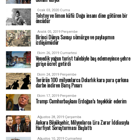
Ocak 03, 2020 Cuma
Tolstoy ve limon küfü: Doğa insanı dine götüren bir
öncüdür
Aralık 05, 2019 Perşembe
Birinci Dünya Savaşı sömürge ve paylaşımın
izdüşümüdür
Ekim 26, 2019 Cumartesi
Venedik yoğun turist talebiyle baş edemeyince şehre
girişe ücret getirdi
Ekim 24, 2019 Perşembe
Terörün 100 milyonlarca Dolarlık kara para çarkına
darbe indiren Barış Pınarı
Ekim 17, 2019 Perşembe
Trump: Cumhurbaşkanı Erdoğan’a teşekkür ederim
Ağustos 28, 2019 Çarşamba
Ankara Büyükşehir, Milyonlarca Lira Zarar İddiasıyla
Harfiyat Soruşturması Başlattı
Ağustos 10, 2019 Cumartesi