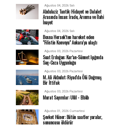
Ağustos 04, 2026 Salı
Abdulaziz Tantik: Hidayet ve Dalalet
Arasında İnsan: İrade, Arınma ve İlahi
İnayet
Ağustos 04, 2026 Salı
Bosna Hersek'ten hareket eden
"Filistin Konvoyu" Ankara'ya ulaştı
Ağustos 03, 2026 Pazartesi
Suat Erdoğan: Kur’an-Sünnet Işığında
Suç-Ceza Uygunluğu
Ağustos 03, 2026 Pazartesi
M. Ali Akbulut: Riyad'da Ölü Doğmuş
Bir İttifak
Ağustos 03, 2026 Pazartesi
Murat Sayımlar: Ulûl - Elbâb
Ağustos 01, 2026 Cumartesi
Şevket Hüner: Bütün saatler yaralar,
sonuncusu öldürür