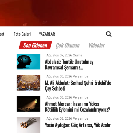
eeti
Foto Galeri
YAZARLAR
Son Eklenen
Çok Okunan
Videolar
Ağustos 07, 2026 Cuma
Abdulaziz Tantik: Unutulmuş
Kavramsal Şemamız…
Ağustos 06, 2026 Perşembe
M. Ali Akbulut: Serhad Şehri Erdebil'de
Çay Sohbeti
Ağustos 06, 2026 Perşembe
Ahmet Mercan: İnsanı mı Yoksa
Kötülük Eylemini mi Cezalandırıyoruz?
Ağustos 06, 2026 Perşembe
Yasin Aydoğan: Güç Artarsa, Yük Azalır