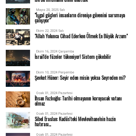
Mayıs 20, 2025 Salı
"İşgal güçleri insanların direnişe güvenini sarsmaya
çalışıyor"
Ekim 22, 2024 Salı
"Allah Yolunca Cihad Ederken Ölmek En Büyük Arzum"
Ekim 16, 2024 Çarşamba
İsrail'de füzeler tükeniyor! Sistem çökebilir
Ekim 10, 2024 Perşembe
Şevket Hüner: Seyir eden misin yoksa Seyreden mi?
Ocak 01, 2024 Pazartesi
İhsan Fazlıoğlu: Tarihi olmayanın koruyacak vatanı
olmaz
Ocak 01, 2024 Pazartesi
Sibel Eraslan: Kudüs'teki Mevlevihane'nin hazin
hatırası...
Ocak 01, 2024 Pazartesi