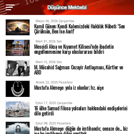
Mayıs 06, 2026 Çarşamba
Kamil Günen: Kendi Kalemizdeki Haklılık Nöbeti: 'Sen
Çürüksün, Ben İse Anıt!'
Mart 31, 2026 Salı
Mescidi Aksa ve Kıyamet Kilisesi’nde ibadetin
engellenmesine karşı uluslararası bildiri
Mart 10, 2026 Salı
M. Mücahid Sağman: Cezayir Antlaşması, Kürtler ve
ABD
Aralık 22, 2025 Pazartesi
Mustafa Akmeşe: yola iz olanlar; hz. aişe
Eylül 17, 2025 Çarşamba
16 ülke Sumud Filosu yolcuları hakkındaki endişelerini
dile getirdi
Eylül 08, 2025 Pazartesi
Mustafa Akmeşe: düğün de imtihandır, cenaze de... biz
ise bu imtihanın dilini unuttuk