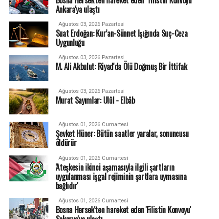
Ankara'ya ulaştı
Ağustos 03, 2026 Pazartesi
Suat Erdoğan: Kur’an-Sünnet Işığında Suç-Ceza
Uygunluğu
Ağustos 03, 2026 Pazartesi
M. Ali Akbulut: Riyad'da Ölü Doğmuş Bir İttifak
Ağustos 03, 2026 Pazartesi
Murat Sayımlar: Ulûl - Elbâb
Ağustos 01, 2026 Cumartesi
Şevket Hüner: Bütün saatler yaralar, sonuncusu
öldürür
Ağustos 01, 2026 Cumartesi
'Ateşkesin ikinci aşamasıyla ilgili şartların
uygulanması işgal rejiminin şartlara uymasına
bağlıdır'
Ağustos 01, 2026 Cumartesi
Bosna Hersek'ten hareket eden 'Filistin Konvoyu'
Sakarya'ya ulaştı