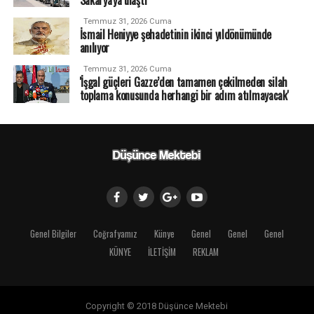
Temmuz 31, 2026 Cuma
İsmail Heniyye şehadetinin ikinci yıldönümünde
anılıyor
Temmuz 31, 2026 Cuma
'İşgal güçleri Gazze’den tamamen çekilmeden silah
toplama konusunda herhangi bir adım atılmayacak'
Genel Bilgiler
Coğrafyamız
Künye
Genel
Genel
Genel
KÜNYE
İLETİŞİM
REKLAM
Copyright © 2018 Düşünce Mektebi