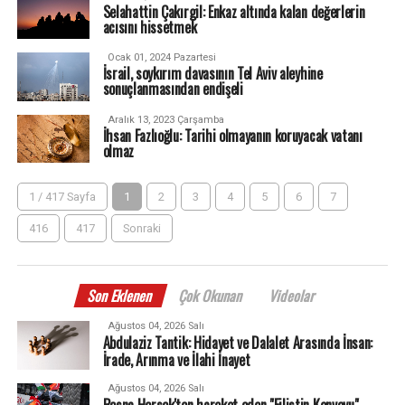
Selahattin Çakırgil: Enkaz altında kalan değerlerin
acısını hissetmek
Ocak 01, 2024 Pazartesi
İsrail, soykırım davasının Tel Aviv aleyhine
sonuçlanmasından endişeli
Aralık 13, 2023 Çarşamba
İhsan Fazlıoğlu: Tarihi olmayanın koruyacak vatanı
olmaz
1 / 417 Sayfa
1
2
3
4
5
6
7
416
417
Sonraki
Son Eklenen
Çok Okunan
Videolar
Ağustos 04, 2026 Salı
Abdulaziz Tantik: Hidayet ve Dalalet Arasında İnsan:
İrade, Arınma ve İlahi İnayet
Ağustos 04, 2026 Salı
Bosna Hersek'ten hareket eden "Filistin Konvoyu"