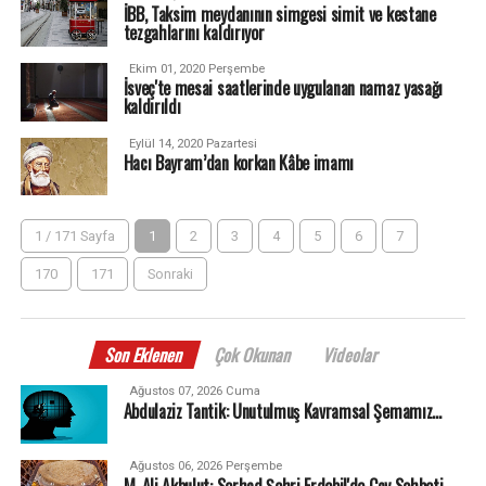
İBB, Taksim meydanının simgesi simit ve kestane
tezgahlarını kaldırıyor
Ekim 01, 2020 Perşembe
İsveç'te mesai saatlerinde uygulanan namaz yasağı
kaldırıldı
Eylül 14, 2020 Pazartesi
Hacı Bayram’dan korkan Kâbe imamı
1 / 171 Sayfa
1
2
3
4
5
6
7
170
171
Sonraki
Son Eklenen
Çok Okunan
Videolar
Ağustos 07, 2026 Cuma
Abdulaziz Tantik: Unutulmuş Kavramsal Şemamız…
Ağustos 06, 2026 Perşembe
M. Ali Akbulut: Serhad Şehri Erdebil'de Çay Sohbeti