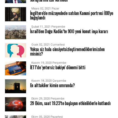
Mayıs 02, 2021 Pazar
İngiltere'de müzayedede satılan Kanuni portresi İBB'ye
bağışlandı
Şubat 11, 2021 Perşembe
İsrail'den Doğu Kudüs’te 900 yeni konut inşa kararı
Ocak 02, 2021 Cumartesi
Yoksa siz hala cinsiyetsizleştiremediklerimizden
misiniz?
Kasım 19, 2020 Perşembe
İETT'de 'yetersiz bakiye' dönemi bitti
Kasım 18, 2020 Çarşamba
En alttakiler kimin umrunda?
Ekim 29, 2020 Perşembe
29 Ekim, saat 19.23’te başlayan etkinliklerle kutlandı
Ekim 05, 2020 Pazartesi