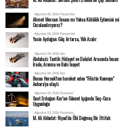
Ağustos 06, 2026 Perşembe
Ahmet Mercan: İnsanı mı Yoksa Kötülük Eylemini mi
Cezalandırıyoruz?
Ağustos 06, 2026 Perşembe
Yasin Aydoğan: Güç Artarsa, Yük Azalır
Ağustos 04, 2026 Salı
Abdulaziz Tantik: Hidayet ve Dalalet Arasında İnsan:
İrade, Arınma ve İlahi İnayet
Ağustos 04, 2026 Salı
Bosna Hersek'ten hareket eden "Filistin Konvoyu"
Ankara'ya ulaştı
Ağustos 03, 2026 Pazartesi
Suat Erdoğan: Kur’an-Sünnet Işığında Suç-Ceza
Uygunluğu
Ağustos 03, 2026 Pazartesi
M. Ali Akbulut: Riyad'da Ölü Doğmuş Bir İttifak