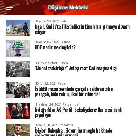
Kasım 30, 2021 Salı
İsrail, Kudüs'te Filistinlilerin binalarını yıkmaya devam
ediyor
Kasım 05, 2021 Cuma
HDP nedir, ne değildir?
Ekim 29, 2021 Cuma
"Muhafazakârlığın" Anlaşılmaz Kadirnaşinaslığı
Eylül 12, 2021 Pazar
'İstiklâlimizin sembolü çarşafa saldıran zihin,
prangalı, köle ruhlu, ilkel bir zihindir!'
Haziran 24, 2021 Perşembe
Erdoğan'dan AK Partili belediyelere: İhaleleri canlı
yayınlayın
Mayıs 10, 2021 Pazartesi
İçişleri Bakanlığı, Ekrem İmamoğlu hakkında
soruşturma izni vermedi