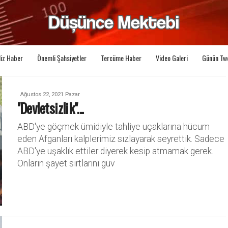
liz Haber
Önemli Şahsiyetler
Tercüme Haber
Video Galeri
Günün Tw
Ağustos 22, 2021 Pazar
''Devletsizlik''...
ABD'ye göçmek ümidiyle tahliye uçaklarına hücum
eden Afganları kalplerimiz sızlayarak seyrettik. Sadece
ABD'ye uşaklık ettiler diyerek kesip atmamak gerek.
Onların şayet sırtlarını güv