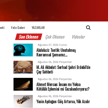
eeti
Foto Galeri
YAZARLAR
Son Eklenen
Çok Okunan
Videolar
Ağustos 07, 2026 Cuma
Abdulaziz Tantik: Unutulmuş
Kavramsal Şemamız…
Ağustos 06, 2026 Perşembe
M. Ali Akbulut: Serhad Şehri Erdebil'de
Çay Sohbeti
Ağustos 06, 2026 Perşembe
Ahmet Mercan: İnsanı mı Yoksa
Kötülük Eylemini mi Cezalandırıyoruz?
Ağustos 06, 2026 Perşembe
Yasin Aydoğan: Güç Artarsa, Yük Azalır