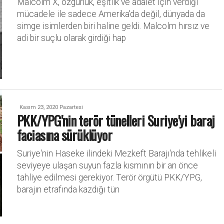
Malcolm X, özgürlük, eşitlik ve adalet için verdiği
mücadele ile sadece Amerika'da değil, dünyada da
simge isimlerden biri haline geldi. Malcolm hırsız ve
adi bir suçlu olarak girdiği hap
Kasım 23, 2020 Pazartesi
PKK/YPG'nin terör tünelleri Suriye'yi baraj
faciasına sürüklüyor
Suriye'nin Haseke ilindeki Mezkeft Barajı'nda tehlikeli
seviyeye ulaşan suyun fazla kısmının bir an önce
tahliye edilmesi gerekiyor. Terör örgütü PKK/YPG,
barajın etrafında kazdığı tün