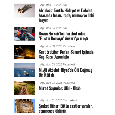
Ağustos 04, 2026 Salı
Abdulaziz Tantik: Hidayet ve Dalalet
Arasında İnsan: İrade, Arınma ve İlahi
İnayet
Ağustos 04, 2026 Salı
Bosna Hersek'ten hareket eden
"Filistin Konvoyu" Ankara'ya ulaştı
Ağustos 03, 2026 Pazartesi
Suat Erdoğan: Kur’an-Sünnet Işığında
Suç-Ceza Uygunluğu
Ağustos 03, 2026 Pazartesi
M. Ali Akbulut: Riyad'da Ölü Doğmuş
Bir İttifak
Ağustos 03, 2026 Pazartesi
Murat Sayımlar: Ulûl - Elbâb
Ağustos 01, 2026 Cumartesi
Şevket Hüner: Bütün saatler yaralar,
sonuncusu öldürür