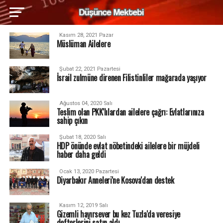
Kasım 28, 2021 Pazar
Müslüman Ailelere
Şubat 22, 2021 Pazartesi
İsrail zulmüne direnen Filistinliler mağarada yaşıyor
Ağustos 04, 2020 Salı
Teslim olan PKK'lılardan ailelere çağrı: Evlatlarınıza
sahip çıkın
Şubat 18, 2020 Salı
HDP önünde evlat nöbetindeki ailelere bir müjdeli
haber daha geldi
Ocak 13, 2020 Pazartesi
Diyarbakır Anneleri'ne Kosova'dan destek
Kasım 12, 2019 Salı
Gizemli hayırsever bu kez Tuzla'da veresiye
defterlerini satın aldı