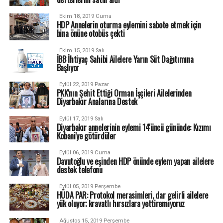
Ekim 18, 2019 Cuma
HDP Annelerin oturma eylemini sabote etmek için
bina önüne otobüs çekti
Ekim 15, 2019 Salı
İBB İhtiyaç Sahibi Ailelere Yarın Süt Dağıtımına
Başlıyor
Eylül 22, 2019 Pazar
PKK'nın Şehit Ettiği Orman İşçileri Ailelerinden
Diyarbakır Analarına Destek
Eylül 17, 2019 Salı
Diyarbakır annelerinin eylemi 14'üncü gününde: Kızımı
Kobani'ye götürdüler
Eylül 06, 2019 Cuma
Davutoğlu ve eşinden HDP önünde eylem yapan ailelere
destek telefonu
Eylül 05, 2019 Perşembe
HÜDA PAR: Protokol merasimleri, dar gelirli ailelere
yük oluyor; kravatlı hırsızlara yettiremiyoruz
Ağustos 15, 2019 Perşembe