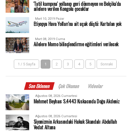
'Tatil kampına' yollanıp geri dönmeyen ve Belçika'da
ailelere verilen Kongolu çocuklar
Mart 10, 2019 Pazar
Etiyopya Hava Yolları'na ait uçak düştü: Kurtulan yok
Mart 08, 2019 Cuma
Ailelere Momo bilinçlendirme eğitimleri verilecek
1 / 5 Sayfa
1
2
3
4
5
Sonraki
Son Eklenen
Çok Okunan
Videolar
Ağustos 08, 2026 Cumartesi
Mehmet Beyhan: S.4443 Kıskacında Doğu Akdeniz
Ağustos 08, 2026 Cumartesi
Siyonizmin Arkasındaki Hukuk Skandalı: Abdullah
Vedat Altuna