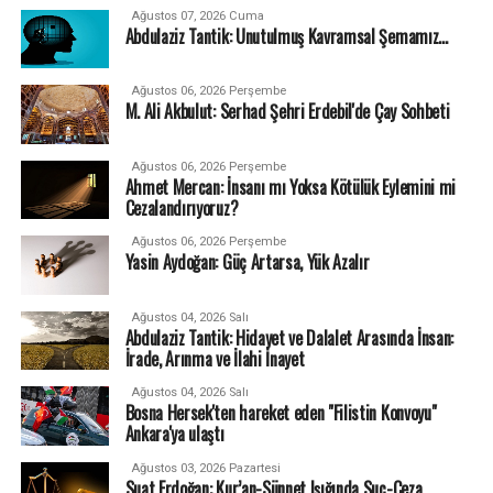
Ağustos 07, 2026 Cuma
Abdulaziz Tantik: Unutulmuş Kavramsal Şemamız…
Ağustos 06, 2026 Perşembe
M. Ali Akbulut: Serhad Şehri Erdebil'de Çay Sohbeti
Ağustos 06, 2026 Perşembe
Ahmet Mercan: İnsanı mı Yoksa Kötülük Eylemini mi
Cezalandırıyoruz?
Ağustos 06, 2026 Perşembe
Yasin Aydoğan: Güç Artarsa, Yük Azalır
Ağustos 04, 2026 Salı
Abdulaziz Tantik: Hidayet ve Dalalet Arasında İnsan:
İrade, Arınma ve İlahi İnayet
Ağustos 04, 2026 Salı
Bosna Hersek'ten hareket eden "Filistin Konvoyu"
Ankara'ya ulaştı
Ağustos 03, 2026 Pazartesi
Suat Erdoğan: Kur’an-Sünnet Işığında Suç-Ceza