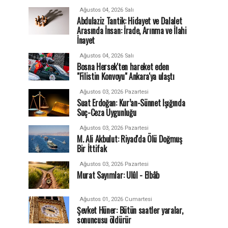
Ağustos 04, 2026 Salı
Abdulaziz Tantik: Hidayet ve Dalalet
Arasında İnsan: İrade, Arınma ve İlahi
İnayet
Ağustos 04, 2026 Salı
Bosna Hersek'ten hareket eden
"Filistin Konvoyu" Ankara'ya ulaştı
Ağustos 03, 2026 Pazartesi
Suat Erdoğan: Kur’an-Sünnet Işığında
Suç-Ceza Uygunluğu
Ağustos 03, 2026 Pazartesi
M. Ali Akbulut: Riyad'da Ölü Doğmuş
Bir İttifak
Ağustos 03, 2026 Pazartesi
Murat Sayımlar: Ulûl - Elbâb
Ağustos 01, 2026 Cumartesi
Şevket Hüner: Bütün saatler yaralar,
sonuncusu öldürür