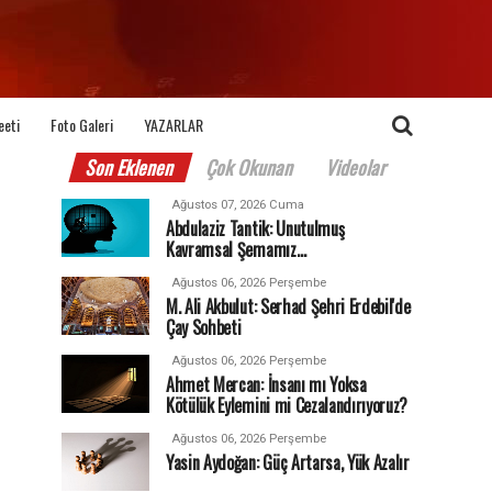
eeti
Foto Galeri
YAZARLAR
Son Eklenen
Çok Okunan
Videolar
Ağustos 07, 2026 Cuma
Abdulaziz Tantik: Unutulmuş
Kavramsal Şemamız…
Ağustos 06, 2026 Perşembe
M. Ali Akbulut: Serhad Şehri Erdebil'de
Çay Sohbeti
Ağustos 06, 2026 Perşembe
Ahmet Mercan: İnsanı mı Yoksa
Kötülük Eylemini mi Cezalandırıyoruz?
Ağustos 06, 2026 Perşembe
Yasin Aydoğan: Güç Artarsa, Yük Azalır