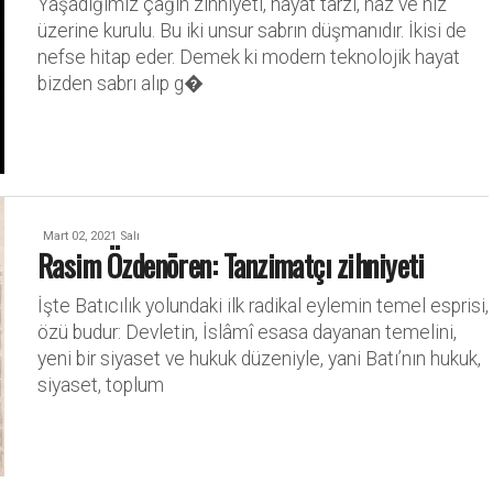
Yaşadığımız çağın zihniyeti, hayat tarzı, haz ve hız
üzerine kurulu. Bu iki unsur sabrın düşmanıdır. İkisi de
nefse hitap eder. Demek ki modern teknolojik hayat
bizden sabrı alıp g�
Mart 02, 2021 Salı
Rasim Özdenören: Tanzimatçı zihniyeti
İşte Batıcılık yolundaki ilk radikal eylemin temel esprisi,
özü budur: Devletin, İslâmî esasa dayanan temelini,
yeni bir siyaset ve hukuk düzeniyle, yani Batı’nın hukuk,
siyaset, toplum