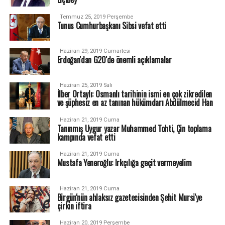
Temmuz 25, 2019 Perşembe
Tunus Cumhurbaşkanı Sibsi vefat etti
Haziran 29, 2019 Cumartesi
Erdoğan'dan G20'de önemli açıklamalar
Haziran 25, 2019 Salı
İlber Ortaylı: Osmanlı tarihinin ismi en çok zikredilen
ve şüphesiz en az tanınan hükümdarı Abdülmecid Han
Haziran 21, 2019 Cuma
Tanınmış Uygur yazar Muhammed Tohti, Çin toplama
kampında vefat etti
Haziran 21, 2019 Cuma
Mustafa Yeneroğlu: Irkçılığa geçit vermeyelim
Haziran 21, 2019 Cuma
Birgün'nün ahlaksız gazetecisinden Şehit Mursi'ye
çirkin iftira
Haziran 20, 2019 Perşembe