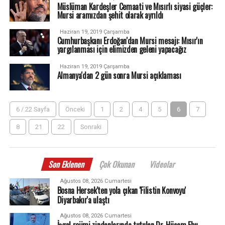
Müslüman Kardeşler Cemaati ve Mısırlı siyasi güçler:
Mursi aramızdan şehit olarak ayrıldı
Haziran 19, 2019 Çarşamba
Cumhurbaşkanı Erdoğan'dan Mursi mesajı: Mısır'ın
yargılanması için elimizden geleni yapacağız
Haziran 19, 2019 Çarşamba
Almanya'dan 2 gün sonra Mursi açıklaması
6 / 22 Sayfa
Önceki
1
2
4
5
6
7
8
21
22
Sonraki
Son Eklenen
Çok Okunan
Videolar
Ağustos 08, 2026 Cumartesi
Bosna Hersek'ten yola çıkan 'Filistin Konvoyu'
Diyarbakır'a ulaştı
Ağustos 08, 2026 Cumartesi
İşgal rejimi zindanlarında tutulan Dr. Hüsam Ebu