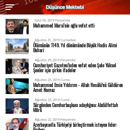
Eylül 05, 2019 Perşembe
Muhammed Mursi'nin oğlu vefat etti
Ağustos 31, 2019 Cumartesi
Ölümünün 1149. Yıl dönümünde Büyük Hadis Alimi
Buhari
Ağustos 29, 2019 Perşembe
Cumhuriyet Gazetesi'nden vefat eden Şule Yüksel
Şenler için çirkin ifadeler
Ağustos 23, 2019 Cuma
Muhammed Emin Yıldırım - Allah Resülü’nü Güldüren
Amel: Namaz
Ağustos 23, 2019 Cuma
Sürgünden Cumhurbaşkanı adaylığına: Abdülfettah
Mûrû
Ağustos 22, 2019 Perşembe
Azerbaycan'la Türkiye'yi birleştirmek isteyen lider:
Elçibey