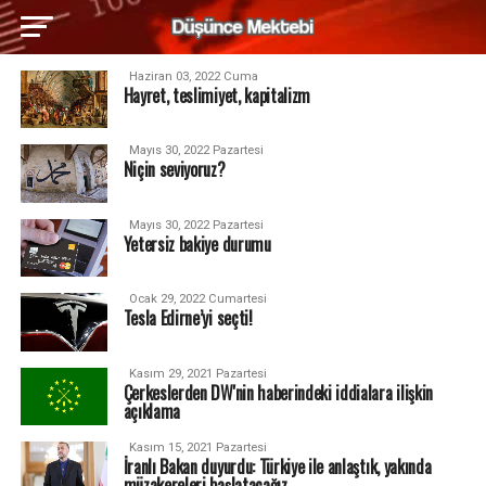
Haziran 03, 2022 Cuma
Hayret, teslimiyet, kapitalizm
Mayıs 30, 2022 Pazartesi
Niçin seviyoruz?
Mayıs 30, 2022 Pazartesi
Yetersiz bakiye durumu
Ocak 29, 2022 Cumartesi
Tesla Edirne’yi seçti!
Kasım 29, 2021 Pazartesi
Çerkeslerden DW'nin haberindeki iddialara ilişkin
açıklama
Kasım 15, 2021 Pazartesi
İranlı Bakan duyurdu: Türkiye ile anlaştık, yakında
müzakereleri başlatacağız