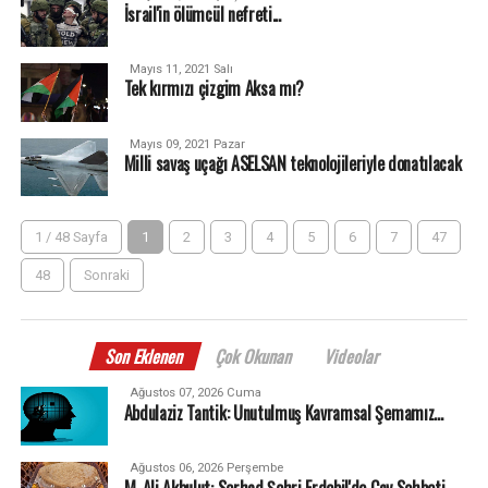
İsrail'in ölümcül nefreti...
Mayıs 11, 2021 Salı
Tek kırmızı çizgim Aksa mı?
Mayıs 09, 2021 Pazar
Milli savaş uçağı ASELSAN teknolojileriyle donatılacak
1 / 48 Sayfa
1
2
3
4
5
6
7
47
48
Sonraki
Son Eklenen
Çok Okunan
Videolar
Ağustos 07, 2026 Cuma
Abdulaziz Tantik: Unutulmuş Kavramsal Şemamız…
Ağustos 06, 2026 Perşembe
M. Ali Akbulut: Serhad Şehri Erdebil'de Çay Sohbeti