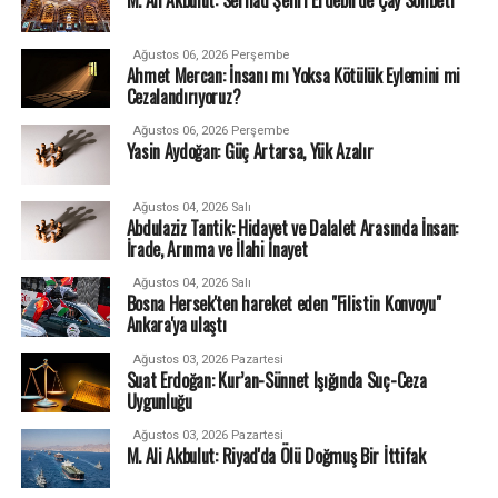
Ağustos 06, 2026 Perşembe
Ahmet Mercan: İnsanı mı Yoksa Kötülük Eylemini mi
Cezalandırıyoruz?
Ağustos 06, 2026 Perşembe
Yasin Aydoğan: Güç Artarsa, Yük Azalır
Ağustos 04, 2026 Salı
Abdulaziz Tantik: Hidayet ve Dalalet Arasında İnsan:
İrade, Arınma ve İlahi İnayet
Ağustos 04, 2026 Salı
Bosna Hersek'ten hareket eden "Filistin Konvoyu"
Ankara'ya ulaştı
Ağustos 03, 2026 Pazartesi
Suat Erdoğan: Kur’an-Sünnet Işığında Suç-Ceza
Uygunluğu
Ağustos 03, 2026 Pazartesi
M. Ali Akbulut: Riyad'da Ölü Doğmuş Bir İttifak