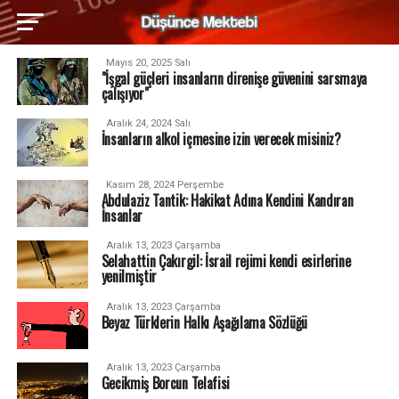
Mayıs 20, 2025 Salı
"İşgal güçleri insanların direnişe güvenini sarsmaya
çalışıyor"
Aralık 24, 2024 Salı
İnsanların alkol içmesine izin verecek misiniz?
Kasım 28, 2024 Perşembe
Abdulaziz Tantik: Hakikat Adına Kendini Kandıran
İnsanlar
Aralık 13, 2023 Çarşamba
Selahattin Çakırgil: İsrail rejimi kendi esirlerine
yenilmiştir
Aralık 13, 2023 Çarşamba
Beyaz Türklerin Halkı Aşağılama Sözlüğü
Aralık 13, 2023 Çarşamba
Gecikmiş Borcun Telafisi