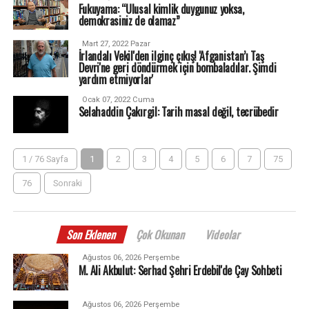
Fukuyama: “Ulusal kimlik duygunuz yoksa,
demokrasiniz de olamaz”
Mart 27, 2022 Pazar
İrlandalı Vekil'den ilginç çıkış! 'Afganistan’ı Taş
Devri'ne geri döndürmek için bombaladılar. Şimdi
yardım etmiyorlar'
Ocak 07, 2022 Cuma
Selahaddin Çakırgil: Tarih masal değil, tecrübedir
1 / 76 Sayfa
1
2
3
4
5
6
7
75
76
Sonraki
Son Eklenen
Çok Okunan
Videolar
Ağustos 06, 2026 Perşembe
M. Ali Akbulut: Serhad Şehri Erdebil'de Çay Sohbeti
Ağustos 06, 2026 Perşembe