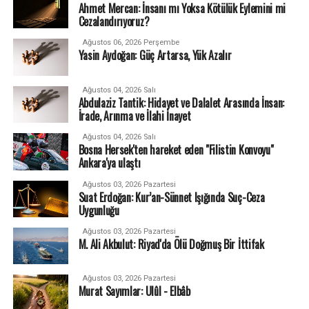
Ahmet Mercan: İnsanı mı Yoksa Kötülük Eylemini mi
Cezalandırıyoruz?
Ağustos 06, 2026 Perşembe
Yasin Aydoğan: Güç Artarsa, Yük Azalır
Ağustos 04, 2026 Salı
Abdulaziz Tantik: Hidayet ve Dalalet Arasında İnsan:
İrade, Arınma ve İlahi İnayet
Ağustos 04, 2026 Salı
Bosna Hersek'ten hareket eden "Filistin Konvoyu"
Ankara'ya ulaştı
Ağustos 03, 2026 Pazartesi
Suat Erdoğan: Kur’an-Sünnet Işığında Suç-Ceza
Uygunluğu
Ağustos 03, 2026 Pazartesi
M. Ali Akbulut: Riyad'da Ölü Doğmuş Bir İttifak
Ağustos 03, 2026 Pazartesi
Murat Sayımlar: Ulûl - Elbâb