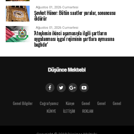
Ağustos 01, 2026 Cumartesi
Şevket Hüner: Bütün saatler yaralar, sonuncusu
öldürür
Ağustos 01, 2026 Cumartesi
'Ateşkesin ikinci aşamasıyla ilgili şartların
uygulanması işgal rejiminin şartlara uymasına
bağlıdır'
Genel Bilgiler
Coğrafyamız
Künye
Genel
Genel
Genel
KÜNYE
İLETİŞİM
REKLAM