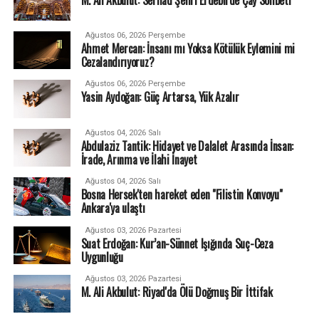
Ağustos 06, 2026 Perşembe
Ahmet Mercan: İnsanı mı Yoksa Kötülük Eylemini mi
Cezalandırıyoruz?
Ağustos 06, 2026 Perşembe
Yasin Aydoğan: Güç Artarsa, Yük Azalır
Ağustos 04, 2026 Salı
Abdulaziz Tantik: Hidayet ve Dalalet Arasında İnsan:
İrade, Arınma ve İlahi İnayet
Ağustos 04, 2026 Salı
Bosna Hersek'ten hareket eden "Filistin Konvoyu"
Ankara'ya ulaştı
Ağustos 03, 2026 Pazartesi
Suat Erdoğan: Kur’an-Sünnet Işığında Suç-Ceza
Uygunluğu
Ağustos 03, 2026 Pazartesi
M. Ali Akbulut: Riyad'da Ölü Doğmuş Bir İttifak