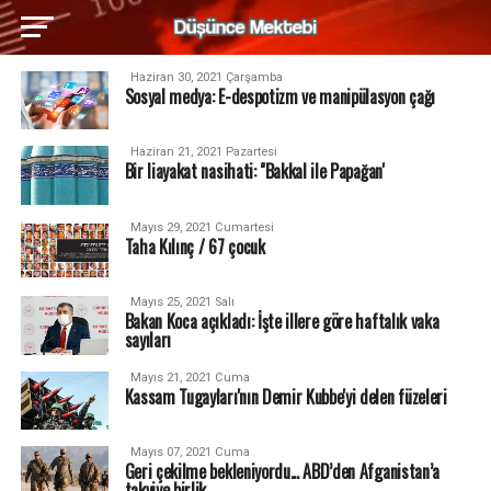
Haziran 30, 2021 Çarşamba
Sosyal medya: E-despotizm ve manipülasyon çağı
Haziran 21, 2021 Pazartesi
Bir liayakat nasihati: ‘'Bakkal ile Papağan'
Mayıs 29, 2021 Cumartesi
Taha Kılınç / 67 çocuk
Mayıs 25, 2021 Salı
Bakan Koca açıkladı: İşte illere göre haftalık vaka
sayıları
Mayıs 21, 2021 Cuma
Kassam Tugayları'nın Demir Kubbe'yi delen füzeleri
Mayıs 07, 2021 Cuma
Geri çekilme bekleniyordu... ABD’den Afganistan’a
takviye birlik