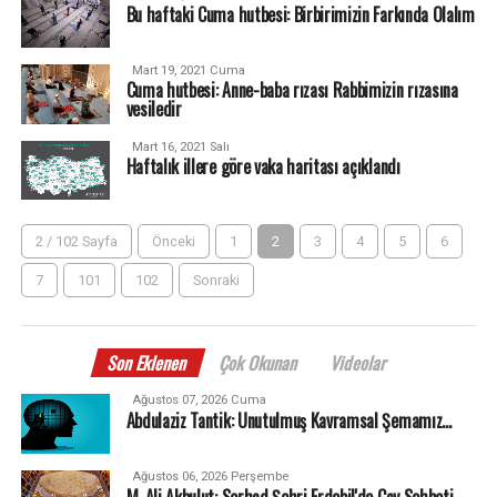
Bu haftaki Cuma hutbesi: Birbirimizin Farkında Olalım
Mart 19, 2021 Cuma
Cuma hutbesi: Anne-baba rızası Rabbimizin rızasına
vesiledir
Mart 16, 2021 Salı
Haftalık illere göre vaka haritası açıklandı
2 / 102 Sayfa
Önceki
1
2
3
4
5
6
7
101
102
Sonraki
Son Eklenen
Çok Okunan
Videolar
Ağustos 07, 2026 Cuma
Abdulaziz Tantik: Unutulmuş Kavramsal Şemamız…
Ağustos 06, 2026 Perşembe
M. Ali Akbulut: Serhad Şehri Erdebil'de Çay Sohbeti