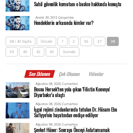
Sahil güvenlik komutanı o baskın hakkında konuştu
Aralık 30, 2015 Çarşamba
Hendeklerin arkasında kimler var?
38 / 43 Sayfa
Önceki
1
2
36
37
38
39
40
42
43
Sonraki
Son Eklenen
Çok Okunan
Videolar
Ağustos 08, 2026 Cumartesi
Bosna Hersek'ten yola çıkan 'Filistin Konvoyu'
Diyarbakır'a ulaştı
Ağustos 08, 2026 Cumartesi
İşgal rejimi zindanlarında tutulan Dr. Hüsam Ebu
Safiyye’nin hayatından endişe ediliyor
Ağustos 08, 2026 Cumartesi
Şevket Hüner: Sonraya Önceyi Anlatamamak