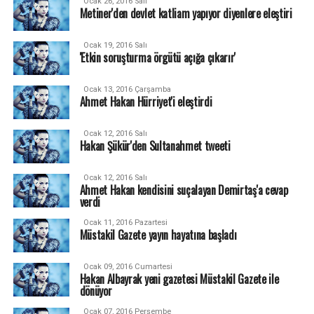
Ocak 26, 2016 Salı
Metiner'den devlet katliam yapıyor diyenlere eleştiri
Ocak 19, 2016 Salı
'Etkin soruşturma örgütü açığa çıkarır'
Ocak 13, 2016 Çarşamba
Ahmet Hakan Hürriyet'i eleştirdi
Ocak 12, 2016 Salı
Hakan Şükür'den Sultanahmet tweeti
Ocak 12, 2016 Salı
Ahmet Hakan kendisini suçalayan Demirtaş'a cevap
verdi
Ocak 11, 2016 Pazartesi
Müstakil Gazete yayın hayatına başladı
Ocak 09, 2016 Cumartesi
Hakan Albayrak yeni gazetesi Müstakil Gazete ile
dönüyor
Ocak 07, 2016 Perşembe