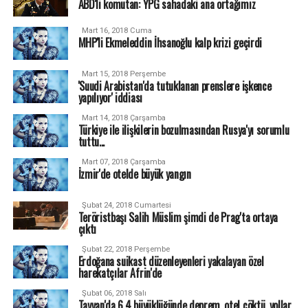
ABD'li komutan: YPG sahadaki ana ortağımız
Mart 16, 2018 Cuma
MHP'li Ekmeleddin İhsanoğlu kalp krizi geçirdi
Mart 15, 2018 Perşembe
'Suudi Arabistan'da tutuklanan prenslere işkence
yapılıyor' iddiası
Mart 14, 2018 Çarşamba
Türkiye ile ilişkilerin bozulmasından Rusya'yı sorumlu
tuttu...
Mart 07, 2018 Çarşamba
İzmir'de otelde büyük yangın
Şubat 24, 2018 Cumartesi
Teröristbaşı Salih Müslim şimdi de Prag'ta ortaya
çıktı
Şubat 22, 2018 Perşembe
Erdoğana suikast düzenleyenleri yakalayan özel
harekatçılar Afrin'de
Şubat 06, 2018 Salı
Tayvan'da 6.4 büyüklüğünde deprem, otel çöktü, yollar