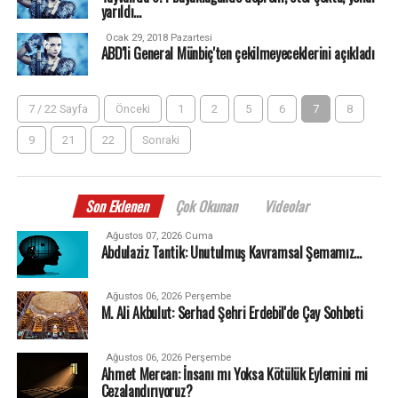
yarıldı...
Ocak 29, 2018 Pazartesi
ABD'li General Münbiç'ten çekilmeyeceklerini açıkladı
7 / 22 Sayfa
Önceki
1
2
5
6
7
8
9
21
22
Sonraki
Son Eklenen
Çok Okunan
Videolar
Ağustos 07, 2026 Cuma
Abdulaziz Tantik: Unutulmuş Kavramsal Şemamız…
Ağustos 06, 2026 Perşembe
M. Ali Akbulut: Serhad Şehri Erdebil'de Çay Sohbeti
Ağustos 06, 2026 Perşembe
Ahmet Mercan: İnsanı mı Yoksa Kötülük Eylemini mi
Cezalandırıyoruz?