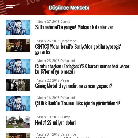
Nisan 27, 2018 Cuma
Sultanahmet'te yangın! Mahsur kalanlar var
Nisan 25, 2018 Çarşamba
CENTCOM'dan İsrail'e 'Suriye'den çekilmeyeceğiz'
garantisi
Nisan 23, 2018 Pazartesi
Cumhurbaşkanı Erdoğan: YSK kararı cumartesi verse
bu 15'ler olayı olmazdı
Nisan 22, 2018 Pazar
Güneş Motel olayı nedir, ne zaman yaşandı?
Nisan 16, 2018 Pazartesi
Çiftlik Bank'ın 'Tosun'u lüks içinde görüntülendi!
Nisan 13, 2018 Cuma
Hedef 27 milyar dolar!
Nisan 04, 2018 Çarşamba