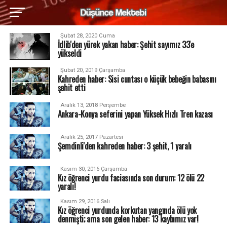
Şubat 28, 2020 Cuma
İdlib'den yürek yakan haber: Şehit sayımız 33'e
yükseldi
Şubat 20, 2019 Çarşamba
Kahreden haber: Sisi cuntası o küçük bebeğin babasını
şehit etti
Aralık 13, 2018 Perşembe
Ankara-Konya seferini yapan Yüksek Hızlı Tren kazası
Aralık 25, 2017 Pazartesi
Şemdinli'den kahreden haber: 3 şehit, 1 yaralı
Kasım 30, 2016 Çarşamba
Kız öğrenci yurdu faciasında son durum: 12 ölü 22
yaralı!
Kasım 29, 2016 Salı
Kız öğrenci yurdunda korkutan yangında ölü yok
denmişti; ama son gelen haber: 13 kaybımız var!