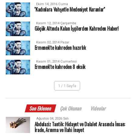
Ekim 14, 2016 Cuma
''Kadınlara Vahşetle Medeniyet Kuranlar''
Kasım 12, 2014 Çarşamba
Göçük Altında Kalan İşçilerden Kahreden Haber!
Kasım 02, 2014 Pazar
Ermenek'te kahreden hazırlık
Kasım 01, 2014 Cumartesi
Ermenek'te kahreden 8 eksik
1 / 1 Sayfa
Son Eklenen
Çok Okunan
Videolar
Ağustos 04, 2026 Salı
Abdulaziz Tantik: Hidayet ve Dalalet Arasında İnsan:
İrade, Arınma ve İlahi İnayet