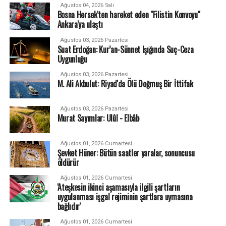
Ağustos 04, 2026 Salı
Bosna Hersek'ten hareket eden "Filistin Konvoyu"
Ankara'ya ulaştı
Ağustos 03, 2026 Pazartesi
Suat Erdoğan: Kur’an-Sünnet Işığında Suç-Ceza
Uygunluğu
Ağustos 03, 2026 Pazartesi
M. Ali Akbulut: Riyad'da Ölü Doğmuş Bir İttifak
Ağustos 03, 2026 Pazartesi
Murat Sayımlar: Ulûl - Elbâb
Ağustos 01, 2026 Cumartesi
Şevket Hüner: Bütün saatler yaralar, sonuncusu
öldürür
Ağustos 01, 2026 Cumartesi
'Ateşkesin ikinci aşamasıyla ilgili şartların
uygulanması işgal rejiminin şartlara uymasına
bağlıdır'
Ağustos 01, 2026 Cumartesi