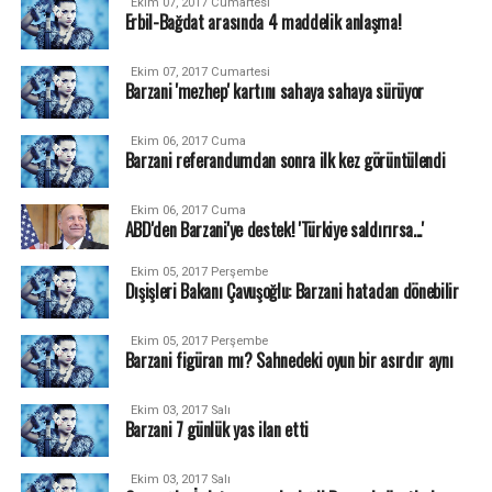
Ekim 07, 2017 Cumartesi
Erbil-Bağdat arasında 4 maddelik anlaşma!
Ekim 07, 2017 Cumartesi
Barzani 'mezhep' kartını sahaya sahaya sürüyor
Ekim 06, 2017 Cuma
Barzani referandumdan sonra ilk kez görüntülendi
Ekim 06, 2017 Cuma
ABD'den Barzani'ye destek! 'Türkiye saldırırsa...'
Ekim 05, 2017 Perşembe
Dışişleri Bakanı Çavuşoğlu: Barzani hatadan dönebilir
Ekim 05, 2017 Perşembe
Barzani figüran mı? Sahnedeki oyun bir asırdır aynı
Ekim 03, 2017 Salı
Barzani 7 günlük yas ilan etti
Ekim 03, 2017 Salı