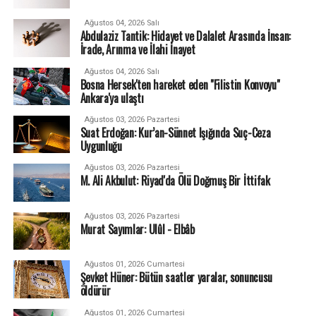
Ağustos 04, 2026 Salı
Abdulaziz Tantik: Hidayet ve Dalalet Arasında İnsan:
İrade, Arınma ve İlahi İnayet
Ağustos 04, 2026 Salı
Bosna Hersek'ten hareket eden "Filistin Konvoyu"
Ankara'ya ulaştı
Ağustos 03, 2026 Pazartesi
Suat Erdoğan: Kur’an-Sünnet Işığında Suç-Ceza
Uygunluğu
Ağustos 03, 2026 Pazartesi
M. Ali Akbulut: Riyad'da Ölü Doğmuş Bir İttifak
Ağustos 03, 2026 Pazartesi
Murat Sayımlar: Ulûl - Elbâb
Ağustos 01, 2026 Cumartesi
Şevket Hüner: Bütün saatler yaralar, sonuncusu
öldürür
Ağustos 01, 2026 Cumartesi