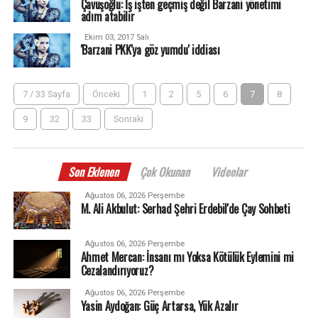
Çavuşoğlu: İş işten geçmiş değil Barzani yönetimi
adım atabilir
Ekim 03, 2017 Salı
'Barzani PKK'ya göz yumdu' iddiası
7 / 33 Sayfa
Önceki
1
2
5
6
7
8
9
32
33
Sonraki
Son Eklenen
Çok Okunan
Videolar
Ağustos 06, 2026 Perşembe
M. Ali Akbulut: Serhad Şehri Erdebil'de Çay Sohbeti
Ağustos 06, 2026 Perşembe
Ahmet Mercan: İnsanı mı Yoksa Kötülük Eylemini mi
Cezalandırıyoruz?
Ağustos 06, 2026 Perşembe
Yasin Aydoğan: Güç Artarsa, Yük Azalır