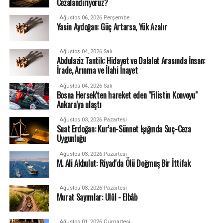
Cezalandırıyoruz?
Ağustos 06, 2026 Perşembe
Yasin Aydoğan: Güç Artarsa, Yük Azalır
Ağustos 04, 2026 Salı
Abdulaziz Tantik: Hidayet ve Dalalet Arasında İnsan:
İrade, Arınma ve İlahi İnayet
Ağustos 04, 2026 Salı
Bosna Hersek'ten hareket eden "Filistin Konvoyu"
Ankara'ya ulaştı
Ağustos 03, 2026 Pazartesi
Suat Erdoğan: Kur’an-Sünnet Işığında Suç-Ceza
Uygunluğu
Ağustos 03, 2026 Pazartesi
M. Ali Akbulut: Riyad'da Ölü Doğmuş Bir İttifak
Ağustos 03, 2026 Pazartesi
Murat Sayımlar: Ulûl - Elbâb
Ağustos 01, 2026 Cumartesi