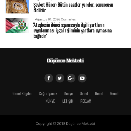
Şevket Hüner: Bütün saatler yaralar, sonuncusu
öldürür
Ağustos 01, 2026 Cumartesi
'Ateşkesin ikinci aşamasıyla ilgili şartların
uygulanması işgal rejiminin şartlara uymasına
bağlıdır'
Genel Bilgiler
Coğrafyamız
Künye
Genel
Genel
Genel
KÜNYE
İLETİŞİM
REKLAM
Copyright © 2018 Düşünce Mektebi