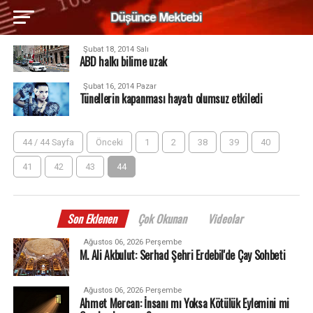
Şubat 18, 2014 Salı
ABD halkı bilime uzak
Şubat 16, 2014 Pazar
Tünellerin kapanması hayatı olumsuz etkiledi
44 / 44 Sayfa
Önceki
1
2
38
39
40
41
42
43
44
Son Eklenen
Çok Okunan
Videolar
Ağustos 06, 2026 Perşembe
M. Ali Akbulut: Serhad Şehri Erdebil'de Çay Sohbeti
Ağustos 06, 2026 Perşembe
Ahmet Mercan: İnsanı mı Yoksa Kötülük Eylemini mi