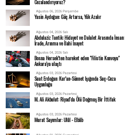
Cezalandırıyoruz?
Ağustos 06, 2026 Perşembe
Yasin Aydoğan: Güç Artarsa, Yük Azalır
Ağustos 04, 2026 Salı
Abdulaziz Tantik: Hidayet ve Dalalet Arasında İnsan:
İrade, Arınma ve İlahi İnayet
Ağustos 04, 2026 Salı
Bosna Hersek'ten hareket eden "Filistin Konvoyu"
Ankara'ya ulaştı
Ağustos 03, 2026 Pazartesi
Suat Erdoğan: Kur’an-Sünnet Işığında Suç-Ceza
Uygunluğu
Ağustos 03, 2026 Pazartesi
M. Ali Akbulut: Riyad'da Ölü Doğmuş Bir İttifak
Ağustos 03, 2026 Pazartesi
Murat Sayımlar: Ulûl - Elbâb