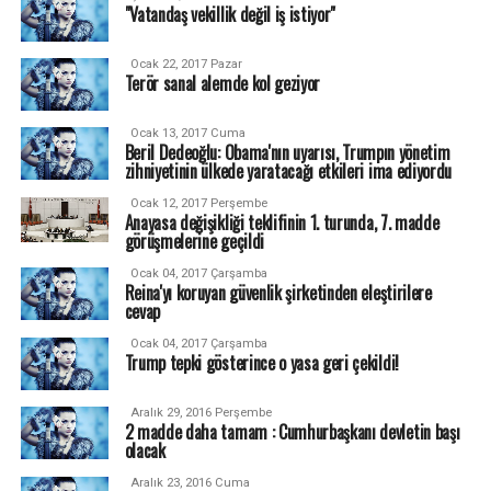
"Vatandaş vekillik değil iş istiyor"
Ocak 22, 2017 Pazar
Terör sanal alemde kol geziyor
Ocak 13, 2017 Cuma
Beril Dedeoğlu: Obama'nın uyarısı, Trumpın yönetim
zihniyetinin ülkede yaratacağı etkileri ima ediyordu
Ocak 12, 2017 Perşembe
Anayasa değişikliği teklifinin 1. turunda, 7. madde
görüşmelerine geçildi
Ocak 04, 2017 Çarşamba
Reina'yı koruyan güvenlik şirketinden eleştirilere
cevap
Ocak 04, 2017 Çarşamba
Trump tepki gösterince o yasa geri çekildi!
Aralık 29, 2016 Perşembe
2 madde daha tamam : Cumhurbaşkanı devletin başı
olacak
Aralık 23, 2016 Cuma