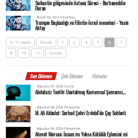
Suikastin gölgesinde Astana Süreci - Burhaneddin
Duran
Aralık 05, 2016 Pazartesi
Trumpın Başkanlığı ve Filistin-İsrail meselesi - Yasin
Aktay
6 / 11 Sayfa
Önceki
1
2
4
5
6
7
8
10
11
Sonraki
Son Eklenen
Çok Okunan
Videolar
Ağustos 07, 2026 Cuma
Abdulaziz Tantik: Unutulmuş Kavramsal Şemamız…
Ağustos 06, 2026 Perşembe
M. Ali Akbulut: Serhad Şehri Erdebil'de Çay Sohbeti
Ağustos 06, 2026 Perşembe
Ahmet Mercan: İnsanı mı Yoksa Kötülük Eylemini mi