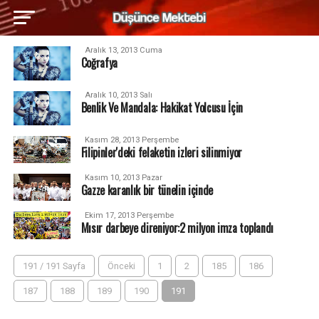
Aralık 13, 2013 Cuma
Coğrafya
Aralık 10, 2013 Salı
Benlik Ve Mandala: Hakikat Yolcusu İçin
Kasım 28, 2013 Perşembe
Filipinler'deki felaketin izleri silinmiyor
Kasım 10, 2013 Pazar
Gazze karanlık bir tünelin içinde
Ekim 17, 2013 Perşembe
Mısır darbeye direniyor:2 milyon imza toplandı
191 / 191 Sayfa
Önceki
1
2
185
186
187
188
189
190
191