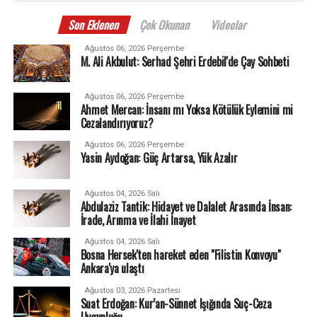
Son Eklenen
Çok Okunan
Videolar
Ağustos 06, 2026 Perşembe
M. Ali Akbulut: Serhad Şehri Erdebil'de Çay Sohbeti
Ağustos 06, 2026 Perşembe
Ahmet Mercan: İnsanı mı Yoksa Kötülük Eylemini mi
Cezalandırıyoruz?
Ağustos 06, 2026 Perşembe
Yasin Aydoğan: Güç Artarsa, Yük Azalır
Ağustos 04, 2026 Salı
Abdulaziz Tantik: Hidayet ve Dalalet Arasında İnsan:
İrade, Arınma ve İlahi İnayet
Ağustos 04, 2026 Salı
Bosna Hersek'ten hareket eden "Filistin Konvoyu"
Ankara'ya ulaştı
Ağustos 03, 2026 Pazartesi
Suat Erdoğan: Kur’an-Sünnet Işığında Suç-Ceza
Uygunluğu