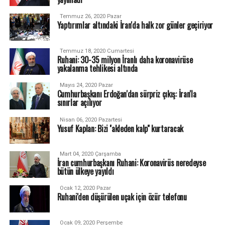
Temmuz 26, 2020 Pazar
Yaptırımlar altındaki İran'da halk zor günler geçiriyor
Temmuz 18, 2020 Cumartesi
Ruhani: 30-35 milyon İranlı daha koronavirüse
yakalanma tehlikesi altında
Mayıs 24, 2020 Pazar
Cumhurbaşkanı Erdoğan'dan sürpriz çıkış: İran'la
sınırlar açılıyor
Nisan 06, 2020 Pazartesi
Yusuf Kaplan: Bizi ''akleden kalp'' kurtaracak
Mart 04, 2020 Çarşamba
İran cumhurbaşkanı Ruhani: Koronavirüs neredeyse
bütün ülkeye yayıldı
Ocak 12, 2020 Pazar
Ruhani'den düşürülen uçak için özür telefonu
Ocak 09, 2020 Perşembe