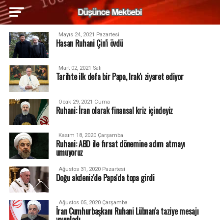
Mayıs 24, 2021 Pazartesi
Hasan Ruhani Çin'i övdü
Mart 02, 2021 Salı
Tarihte ilk defa bir Papa, Irak'ı ziyaret ediyor
Ocak 29, 2021 Cuma
Ruhani: İran olarak finansal kriz içindeyiz
Kasım 18, 2020 Çarşamba
Ruhani: ABD ile fırsat dönemine adım atmayı
umuyoruz
Ağustos 31, 2020 Pazartesi
Doğu akdeniz'de Papa'da topa girdi
Ağustos 05, 2020 Çarşamba
İran Cumhurbaşkanı Ruhani Lübnan'a taziye mesajı
yayınladı