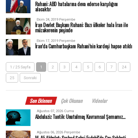
Ruhani: ABD hatalarına deva ederse karşılığını
alacaktır
Ekim 24, 2019 Perşembe
İran Devlet Başkanı Ruhani: Bazı ülkeler hala İran ile
müzakerenin peşinde
Ekim 17, 2019 Perşembe
İran’da Cumhurbaşkanı Ruhani’nin kardeşi hapse atıldı
1 / 25 Sayfa
1
2
3
4
5
6
7
24
25
Sonraki
Son Eklenen
Çok Okunan
Videolar
Ağustos 07, 2026 Cuma
Abdulaziz Tantik: Unutulmuş Kavramsal Şemamız…
Ağustos 06, 2026 Perşembe
M. Ali Akbulut: Serhad Şehri Erdebil'de Çay Sohbeti