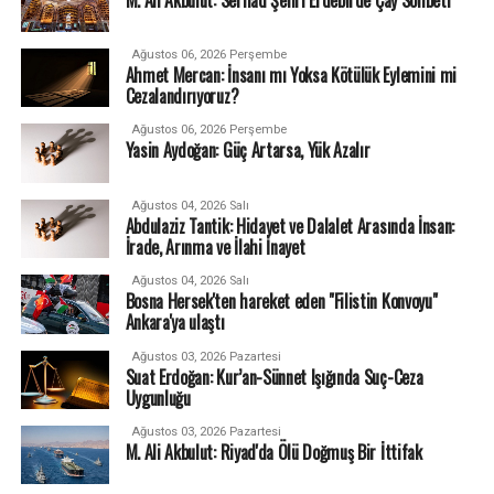
Ağustos 06, 2026 Perşembe
Ahmet Mercan: İnsanı mı Yoksa Kötülük Eylemini mi
Cezalandırıyoruz?
Ağustos 06, 2026 Perşembe
Yasin Aydoğan: Güç Artarsa, Yük Azalır
Ağustos 04, 2026 Salı
Abdulaziz Tantik: Hidayet ve Dalalet Arasında İnsan:
İrade, Arınma ve İlahi İnayet
Ağustos 04, 2026 Salı
Bosna Hersek'ten hareket eden "Filistin Konvoyu"
Ankara'ya ulaştı
Ağustos 03, 2026 Pazartesi
Suat Erdoğan: Kur’an-Sünnet Işığında Suç-Ceza
Uygunluğu
Ağustos 03, 2026 Pazartesi
M. Ali Akbulut: Riyad'da Ölü Doğmuş Bir İttifak