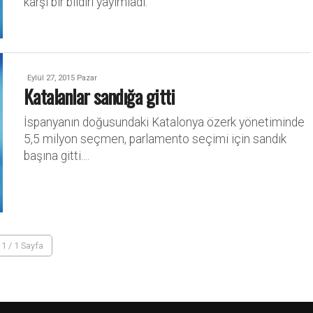
karşı bir bildiri yayımladı.
Eylül 27, 2015 Pazar
Katalanlar sandığa gitti
İspanyanın doğusundaki Katalonya özerk yönetiminde
5,5 milyon seçmen, parlamento seçimi için sandık
başına gitti....
1 / 1 Sayfa