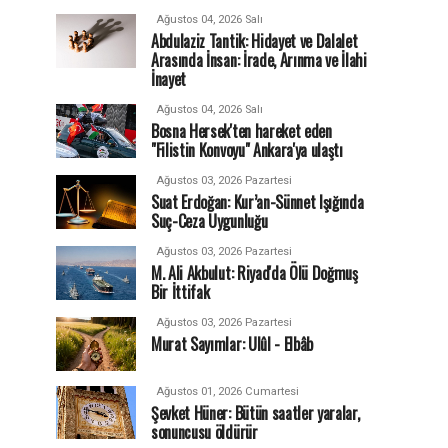
Ağustos 04, 2026 Salı
Abdulaziz Tantik: Hidayet ve Dalalet
Arasında İnsan: İrade, Arınma ve İlahi
İnayet
Ağustos 04, 2026 Salı
Bosna Hersek'ten hareket eden
"Filistin Konvoyu" Ankara'ya ulaştı
Ağustos 03, 2026 Pazartesi
Suat Erdoğan: Kur’an-Sünnet Işığında
Suç-Ceza Uygunluğu
Ağustos 03, 2026 Pazartesi
M. Ali Akbulut: Riyad'da Ölü Doğmuş
Bir İttifak
Ağustos 03, 2026 Pazartesi
Murat Sayımlar: Ulûl - Elbâb
Ağustos 01, 2026 Cumartesi
Şevket Hüner: Bütün saatler yaralar,
sonuncusu öldürür