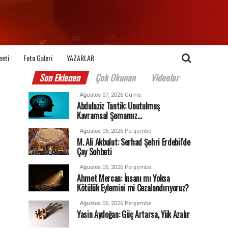
eeti
Foto Galeri
YAZARLAR
Son Eklenen
Çok Okunan
Videolar
Ağustos 07, 2026 Cuma
Abdulaziz Tantik: Unutulmuş
Kavramsal Şemamız…
Ağustos 06, 2026 Perşembe
M. Ali Akbulut: Serhad Şehri Erdebil'de
Çay Sohbeti
Ağustos 06, 2026 Perşembe
Ahmet Mercan: İnsanı mı Yoksa
Kötülük Eylemini mi Cezalandırıyoruz?
Ağustos 06, 2026 Perşembe
Yasin Aydoğan: Güç Artarsa, Yük Azalır