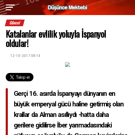
Güncel
Katalanlar evlilik yoluyla İspanyol
oldular!
12-10-2017 08:14
Gerçi 16. asırda İspanyayı dünyanın en
büyük emperyal gücü haline getirmiş olan
krallar da Alman asıllıydı -hatta daha
gerilere gidilirse İber yarımadasındaki