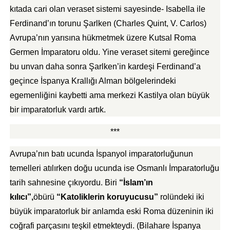
kıtada cari olan veraset sistemi sayesinde- Isabella ile
Ferdinand’ın torunu Şarlken (Charles Quint, V. Carlos)
Avrupa’nın yarısına hükmetmek üzere Kutsal Roma
Germen İmparatoru oldu. Yine veraset sitemi gereğince
bu unvan daha sonra Şarlken’in kardeşi Ferdinand’a
geçince İspanya Krallığı Alman bölgelerindeki
egemenliğini kaybetti ama merkezi Kastilya olan büyük
bir imparatorluk vardı artık.
***
Avrupa’nın batı ucunda İspanyol imparatorluğunun
temelleri atılırken doğu ucunda ise Osmanlı İmparatorluğu
tarih sahnesine çıkıyordu. Biri
“İslam’ın
kılıcı”,
öbürü
“Katoliklerin koruyucusu”
rolündeki iki
büyük imparatorluk bir anlamda eski Roma düzeninin iki
coğrafi parçasını teşkil etmekteydi. (Bilahare İspanya