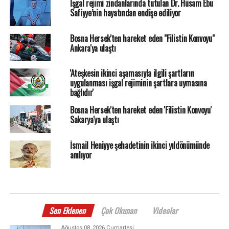
İşgal rejimi zindanlarında tutulan Dr. Hüsam Ebu
Safiyye’nin hayatından endişe ediliyor
Bosna Hersek'ten hareket eden "Filistin Konvoyu"
Ankara'ya ulaştı
'Ateşkesin ikinci aşamasıyla ilgili şartların
uygulanması işgal rejiminin şartlara uymasına
bağlıdır'
Bosna Hersek'ten hareket eden 'Filistin Konvoyu'
Sakarya'ya ulaştı
İsmail Heniyye şehadetinin ikinci yıldönümünde
anılıyor
Son Eklenen
Çok Okunan
Videolar
Ağustos 08, 2026 Cumartesi