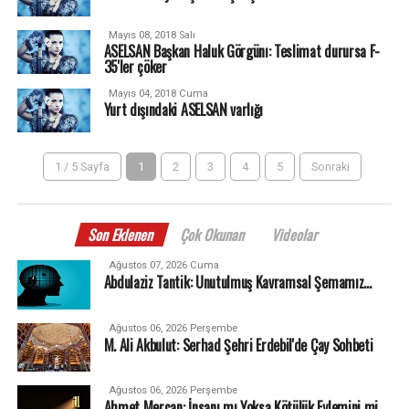
Mayıs 08, 2018 Salı
ASELSAN Başkan Haluk Görgünı: Teslimat durursa F-
35'ler çöker
Mayıs 04, 2018 Cuma
Yurt dışındaki ASELSAN varlığı
1 / 5 Sayfa
1
2
3
4
5
Sonraki
Son Eklenen
Çok Okunan
Videolar
Ağustos 07, 2026 Cuma
Abdulaziz Tantik: Unutulmuş Kavramsal Şemamız…
Ağustos 06, 2026 Perşembe
M. Ali Akbulut: Serhad Şehri Erdebil'de Çay Sohbeti
Ağustos 06, 2026 Perşembe
Ahmet Mercan: İnsanı mı Yoksa Kötülük Eylemini mi