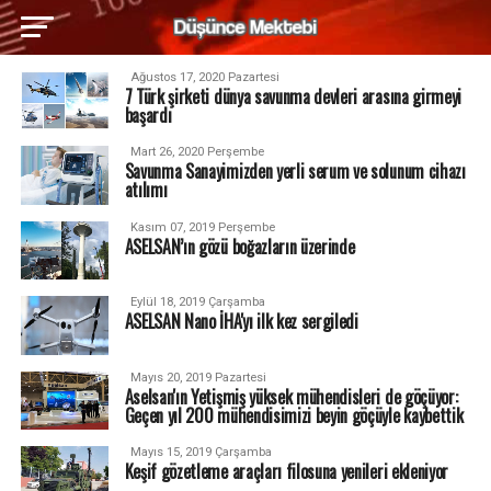
Ağustos 17, 2020 Pazartesi
7 Türk şirketi dünya savunma devleri arasına girmeyi
başardı
Mart 26, 2020 Perşembe
Savunma Sanayimizden yerli serum ve solunum cihazı
atılımı
Kasım 07, 2019 Perşembe
ASELSAN’ın gözü boğazların üzerinde
Eylül 18, 2019 Çarşamba
ASELSAN Nano İHA'yı ilk kez sergiledi
Mayıs 20, 2019 Pazartesi
Aselsan'ın Yetişmiş yüksek mühendisleri de göçüyor:
Geçen yıl 200 mühendisimizi beyin göçüyle kaybettik
Mayıs 15, 2019 Çarşamba
Keşif gözetleme araçları filosuna yenileri ekleniyor