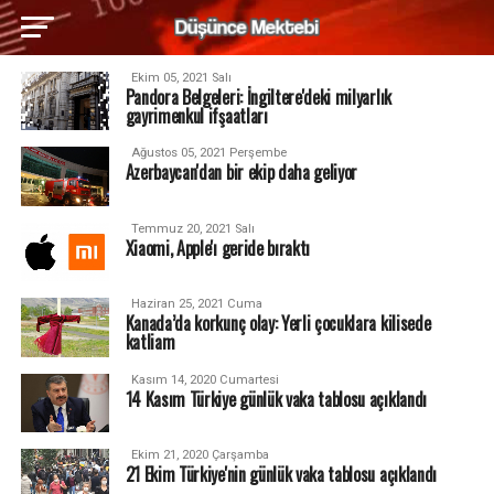
Ekim 05, 2021 Salı
Pandora Belgeleri: İngiltere'deki milyarlık
gayrimenkul ifşaatları
Ağustos 05, 2021 Perşembe
Azerbaycan'dan bir ekip daha geliyor
Temmuz 20, 2021 Salı
Xiaomi, Apple'ı geride bıraktı
Haziran 25, 2021 Cuma
Kanada’da korkunç olay: Yerli çocuklara kilisede
katliam
Kasım 14, 2020 Cumartesi
14 Kasım Türkiye günlük vaka tablosu açıklandı
Ekim 21, 2020 Çarşamba
21 Ekim Türkiye'nin günlük vaka tablosu açıklandı