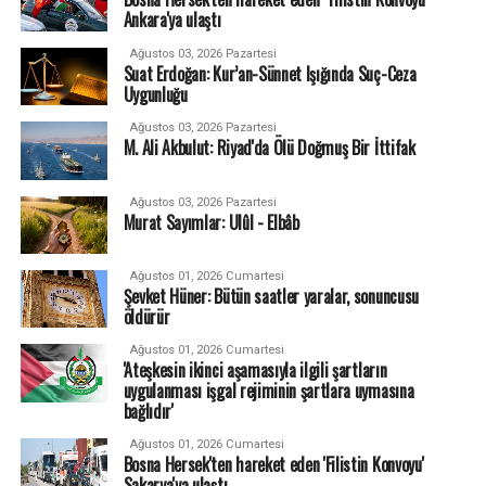
Ankara'ya ulaştı
Ağustos 03, 2026 Pazartesi
Suat Erdoğan: Kur’an-Sünnet Işığında Suç-Ceza
Uygunluğu
Ağustos 03, 2026 Pazartesi
M. Ali Akbulut: Riyad'da Ölü Doğmuş Bir İttifak
Ağustos 03, 2026 Pazartesi
Murat Sayımlar: Ulûl - Elbâb
Ağustos 01, 2026 Cumartesi
Şevket Hüner: Bütün saatler yaralar, sonuncusu
öldürür
Ağustos 01, 2026 Cumartesi
'Ateşkesin ikinci aşamasıyla ilgili şartların
uygulanması işgal rejiminin şartlara uymasına
bağlıdır'
Ağustos 01, 2026 Cumartesi
Bosna Hersek'ten hareket eden 'Filistin Konvoyu'
Sakarya'ya ulaştı