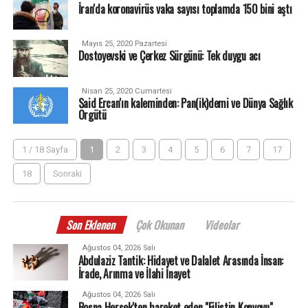
İran'da koronavirüs vaka sayısı toplamda 150 bini aştı
Mayıs 25, 2020 Pazartesi
Dostoyevski ve Çerkez Sürgünü: Tek duygu acı
Nisan 25, 2020 Cumartesi
Said Ercan'ın kaleminden: Pan(ik)demi ve Dünya Sağlık
Örgütü
1 / 18 Sayfa
1
2
3
4
5
6
7
17
18
Sonraki
Son Eklenen
Çok Okunan
Videolar
Ağustos 04, 2026 Salı
Abdulaziz Tantik: Hidayet ve Dalalet Arasında İnsan:
İrade, Arınma ve İlahi İnayet
Ağustos 04, 2026 Salı
Bosna Hersek'ten hareket eden "Filistin Konvoyu"