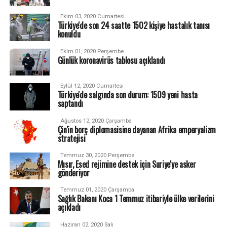
Ekim 03, 2020 Cumartesi
Türkiye'de son 24 saatte 1502 kişiye hastalık tanısı
konuldu
Ekim 01, 2020 Perşembe
Günlük koronavirüs tablosu açıklandı
Eylül 12, 2020 Cumartesi
Türkiye'de salgında son durum: 1509 yeni hasta
saptandı
Ağustos 12, 2020 Çarşamba
Çin'in borç diplomasisine dayanan Afrika emperyalizm
stratejisi
Temmuz 30, 2020 Perşembe
Mısır, Esed rejimine destek için Suriye'ye asker
gönderiyor
Temmuz 01, 2020 Çarşamba
Sağlık Bakanı Koca 1 Temmuz itibariyle ülke verilerini
açıkladı
Haziran 02, 2020 Salı