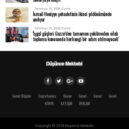
Temmuz 31, 2026 Cuma
İsmail Heniyye şehadetinin ikinci yıldönümünde
anılıyor
Temmuz 31, 2026 Cuma
'İşgal güçleri Gazze’den tamamen çekilmeden silah
toplama konusunda herhangi bir adım atılmayacak'
Genel Bilgiler
Coğrafyamız
Künye
Genel
Genel
Genel
KÜNYE
İLETİŞİM
REKLAM
Copyright © 2018 Düşünce Mektebi