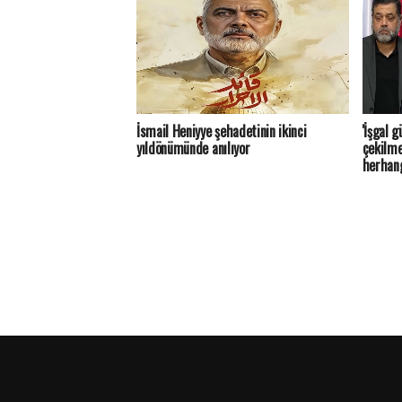
İsmail Heniyye şehadetinin ikinci
'İşgal 
yıldönümünde anılıyor
çekilme
herhang