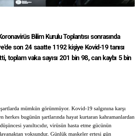
Koronavirüs Bilim Kurulu Toplantısı sonrasında
ye'de son 24 saatte 1192 kişiye Kovid-19 tanısı
tti, toplam vaka sayısı 201 bin 98, can kaybı 5 bin
şartlarda mümkün görünmüyor. Kovid-19 salgınına karşı
ren herkes bugünün şartlarında hayat kurtaran kahramanlardan
 düşüncesi yanıltıcıdır, virüsün hasta etme gücünün
 dayanaktan yoksundur. Günlük maskeler ertesi gün