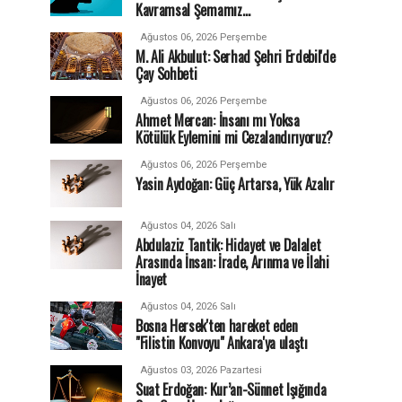
Kavramsal Şemamız…
Ağustos 06, 2026 Perşembe
M. Ali Akbulut: Serhad Şehri Erdebil'de
Çay Sohbeti
Ağustos 06, 2026 Perşembe
Ahmet Mercan: İnsanı mı Yoksa
Kötülük Eylemini mi Cezalandırıyoruz?
Ağustos 06, 2026 Perşembe
Yasin Aydoğan: Güç Artarsa, Yük Azalır
Ağustos 04, 2026 Salı
Abdulaziz Tantik: Hidayet ve Dalalet
Arasında İnsan: İrade, Arınma ve İlahi
İnayet
Ağustos 04, 2026 Salı
Bosna Hersek'ten hareket eden
"Filistin Konvoyu" Ankara'ya ulaştı
Ağustos 03, 2026 Pazartesi
Suat Erdoğan: Kur’an-Sünnet Işığında