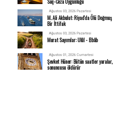
Suç-Ceza Uygunluğu
Ağustos 03, 2026 Pazartesi
M. Ali Akbulut: Riyad'da Ölü Doğmuş
Bir İttifak
Ağustos 03, 2026 Pazartesi
Murat Sayımlar: Ulûl - Elbâb
Ağustos 01, 2026 Cumartesi
Şevket Hüner: Bütün saatler yaralar,
sonuncusu öldürür