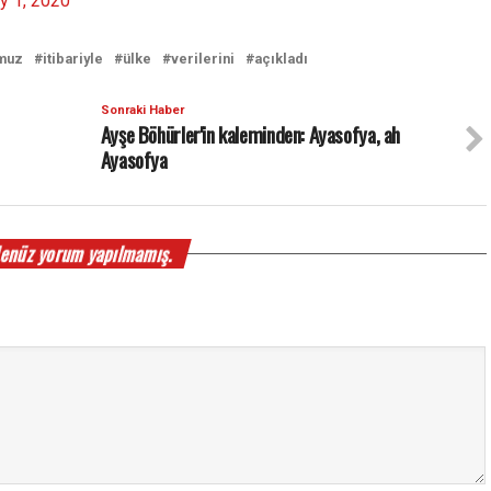
ly 1, 2020
muz
itibariyle
ülke
verilerini
açıkladı
Sonraki Haber
Ayşe Böhürler'in kaleminden: Ayasofya, ah
Ayasofya
enüz yorum yapılmamış.