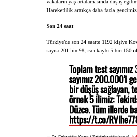
vakaların yaş ortalamasında düşüş eğilim
Hareketlilik arttıkça daha fazla gencimizi
Son 24 saat
Türkiye'de son 24 saatte 1192 kişiye Kov
sayısı 201 bin 98, can kaybı 5 bin 150 o
Toplam test sayımız 
sayımız 200.000’i geçt
bir düşüş sağlayan, t
örnek 5 ilimiz: Tekird
Düzce. Tüm illerde baş
https://t.co/RVlhe7