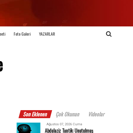
eeti
Foto Galeri
YAZARLAR
e
Son Eklenen
Çok Okunan
Videolar
Ağustos 07, 2026 Cuma
Abdulaziz Tantik: Unutulmuş