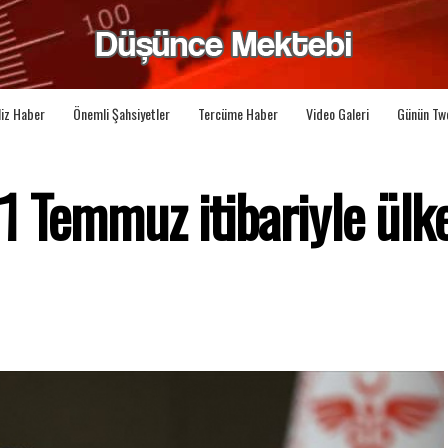
liz Haber
Önemli Şahsiyetler
Tercüme Haber
Video Galeri
Günün Tw
1 Temmuz itibariyle ülk