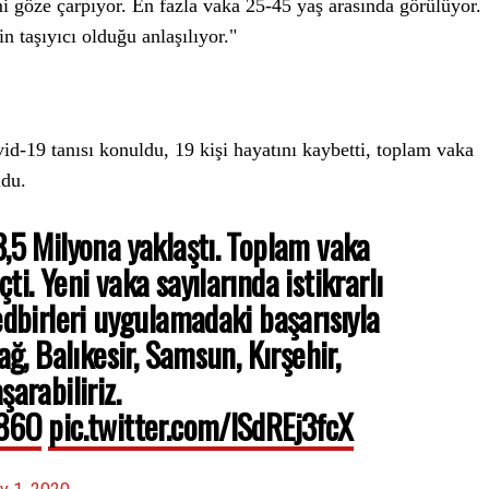
i göze çarpıyor. En fazla vaka 25-45 yaş arasında görülüyor.
n taşıyıcı olduğu anlaşılıyor."
id-19 tanısı konuldu, 19 kişi hayatını kaybetti, toplam vaka
ldu.
3,5 Milyona yaklaştı. Toplam vaka
i. Yeni vaka sayılarında istikrarlı
edbirleri uygulamadaki başarısıyla
ağ, Balıkesir, Samsun, Kırşehir,
arabiliriz.
786O
pic.twitter.com/lSdREj3fcX