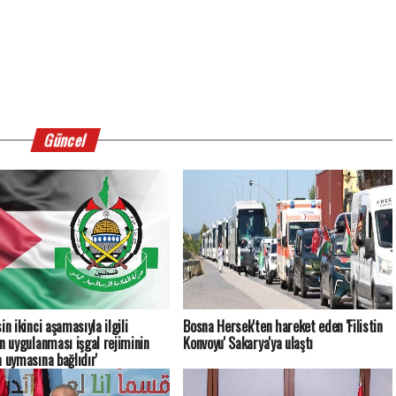
Güncel
in ikinci aşamasıyla ilgili
Bosna Hersek'ten hareket eden 'Filistin
ın uygulanması işgal rejiminin
Konvoyu' Sakarya'ya ulaştı
a uymasına bağlıdır'