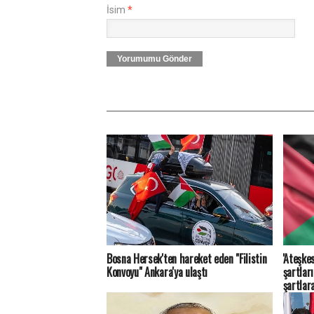
İsim
*
Yorumumu Gönder
Bosna Hersek'ten hareket eden "Filistin
'Ateşkes
Konvoyu" Ankara'ya ulaştı
şartlar
şartlar