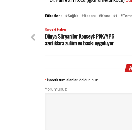
— Dr. Fahrettin Koca (@drfahrettinkoca)
Ju
Etiketler :
Sağlık
Bakanı
Koca
1
Tem
Önceki Haber
Dünya Süryaniler Konseyi: PKK/YPG
azınlıklara zulüm ve baskı uyguluyor
H
*
İşaretli tüm alanları doldurunuz.
Yorumunuz