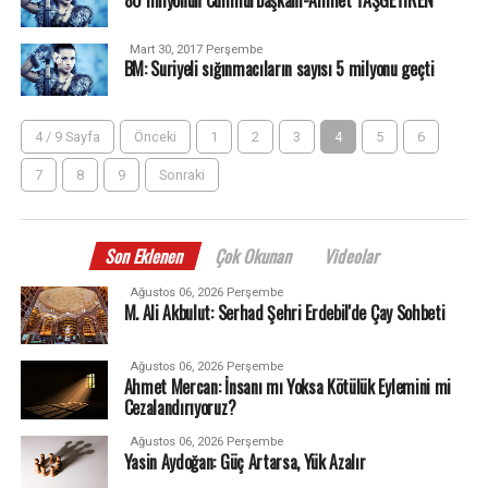
Mart 30, 2017 Perşembe
BM: Suriyeli sığınmacıların sayısı 5 milyonu geçti
4 / 9 Sayfa
Önceki
1
2
3
4
5
6
7
8
9
Sonraki
Son Eklenen
Çok Okunan
Videolar
Ağustos 06, 2026 Perşembe
M. Ali Akbulut: Serhad Şehri Erdebil'de Çay Sohbeti
Ağustos 06, 2026 Perşembe
Ahmet Mercan: İnsanı mı Yoksa Kötülük Eylemini mi
Cezalandırıyoruz?
Ağustos 06, 2026 Perşembe
Yasin Aydoğan: Güç Artarsa, Yük Azalır