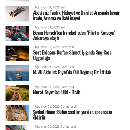
Ağustos 04, 2026 Salı
Abdulaziz Tantik: Hidayet ve Dalalet Arasında İnsan:
İrade, Arınma ve İlahi İnayet
Ağustos 04, 2026 Salı
Bosna Hersek'ten hareket eden "Filistin Konvoyu"
Ankara'ya ulaştı
Ağustos 03, 2026 Pazartesi
Suat Erdoğan: Kur’an-Sünnet Işığında Suç-Ceza
Uygunluğu
Ağustos 03, 2026 Pazartesi
M. Ali Akbulut: Riyad'da Ölü Doğmuş Bir İttifak
Ağustos 03, 2026 Pazartesi
Murat Sayımlar: Ulûl - Elbâb
Ağustos 01, 2026 Cumartesi
Şevket Hüner: Bütün saatler yaralar, sonuncusu
öldürür
Ağustos 01, 2026 Cumartesi