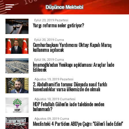
Eylül 23, 2019 Pazartesi
Yargı reformu neler getiriyor?
Eylül 20, 2019 Cuma
Cumhurbaşkanı Yardımcısı Oktay: Kapalı Maraş
kullanıma açılacak
Eylül 06, 2019 Cuma
İmamoğlu'ndan Yenikapı açıklaması: Araçlar İade
Edilecek
Ağustos 19, 2019 Pazartesi
2. Abdulhamit'in torunu: Dünyada nasıl farklı
hanedanlıklar varsa ülkemizde de olmalı
Ağustos 10, 2019 Cumartesi
HDP Fetullah Gülen'in iade talebinde neden
bulunmadı?
Ağustos 09, 2019 Cuma
Meclisteki 4 Partiden ABD'ye Çağrı: ''Gülen'i İade Edin!''