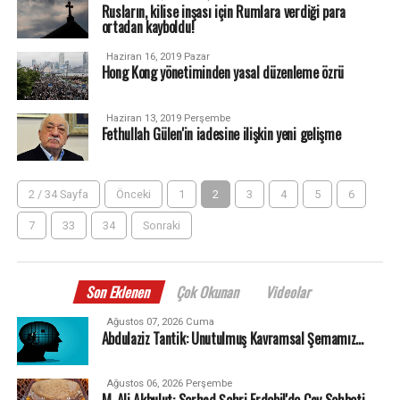
Rusların, kilise inşası için Rumlara verdiği para
ortadan kayboldu!
Haziran 16, 2019 Pazar
Hong Kong yönetiminden yasal düzenleme özrü
Haziran 13, 2019 Perşembe
Fethullah Gülen'in iadesine ilişkin yeni gelişme
2 / 34 Sayfa
Önceki
1
2
3
4
5
6
7
33
34
Sonraki
Son Eklenen
Çok Okunan
Videolar
Ağustos 07, 2026 Cuma
Abdulaziz Tantik: Unutulmuş Kavramsal Şemamız…
Ağustos 06, 2026 Perşembe
M. Ali Akbulut: Serhad Şehri Erdebil'de Çay Sohbeti