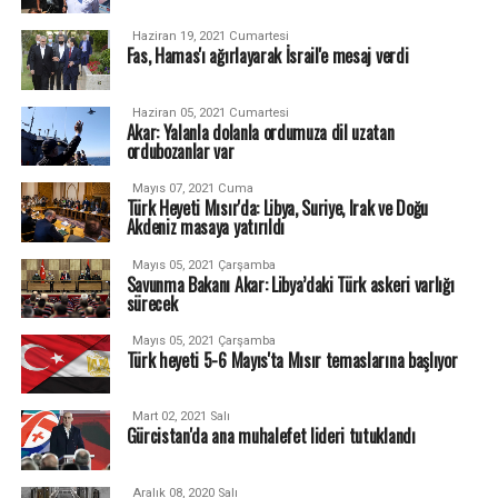
Haziran 19, 2021 Cumartesi
Fas, Hamas'ı ağırlayarak İsrail'e mesaj verdi
Haziran 05, 2021 Cumartesi
Akar: Yalanla dolanla ordumuza dil uzatan
ordubozanlar var
Mayıs 07, 2021 Cuma
Türk Heyeti Mısır'da: Libya, Suriye, Irak ve Doğu
Akdeniz masaya yatırıldı
Mayıs 05, 2021 Çarşamba
Savunma Bakanı Akar: Libya’daki Türk askeri varlığı
sürecek
Mayıs 05, 2021 Çarşamba
Türk heyeti 5-6 Mayıs'ta Mısır temaslarına başlıyor
Mart 02, 2021 Salı
Gürcistan'da ana muhalefet lideri tutuklandı
Aralık 08, 2020 Salı