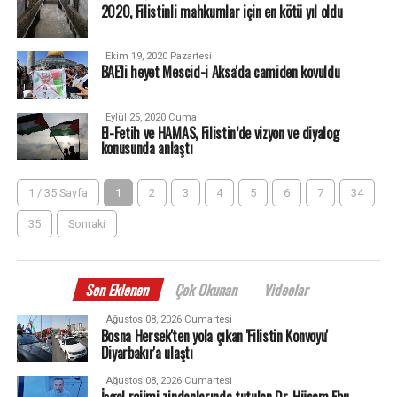
2020, Filistinli mahkumlar için en kötü yıl oldu
Ekim 19, 2020 Pazartesi
BAE'li heyet Mescid-i Aksa'da camiden kovuldu
Eylül 25, 2020 Cuma
El-Fetih ve HAMAS, Filistin’de vizyon ve diyalog
konusunda anlaştı
1 / 35 Sayfa
1
2
3
4
5
6
7
34
35
Sonraki
Son Eklenen
Çok Okunan
Videolar
Ağustos 08, 2026 Cumartesi
Bosna Hersek'ten yola çıkan 'Filistin Konvoyu'
Diyarbakır'a ulaştı
Ağustos 08, 2026 Cumartesi
İşgal rejimi zindanlarında tutulan Dr. Hüsam Ebu