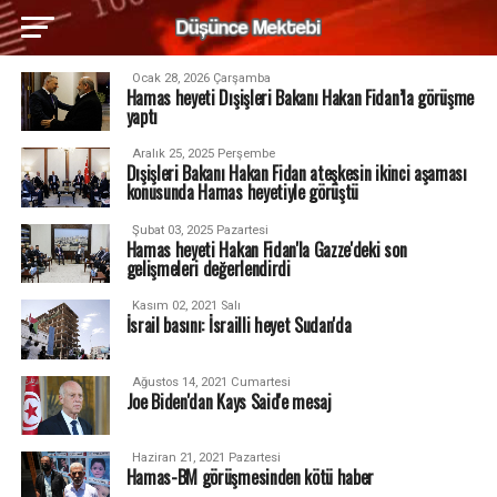
Ocak 28, 2026 Çarşamba
Hamas heyeti Dışişleri Bakanı Hakan Fidan’la görüşme
yaptı
Aralık 25, 2025 Perşembe
Dışişleri Bakanı Hakan Fidan ateşkesin ikinci aşaması
konusunda Hamas heyetiyle görüştü
Şubat 03, 2025 Pazartesi
Hamas heyeti Hakan Fidan'la Gazze'deki son
gelişmeleri değerlendirdi
Kasım 02, 2021 Salı
İsrail basını: İsrailli heyet Sudan'da
Ağustos 14, 2021 Cumartesi
Joe Biden'dan Kays Said'e mesaj
Haziran 21, 2021 Pazartesi
Hamas-BM görüşmesinden kötü haber