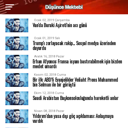
Ocak 02, 2019 Çarşamba
Van'da Buruki Aşireti'nin acı günü
Ocak 01, 2019 Salı
Trump'ı zorlayacak rakip... Sosyal medya üzerinden
duyurdu
Aralık 16, 2018 Pazar
Erhan Afyoncu: Fransa isyanı bastırabilmek için bizden
medet umardı
Kasım 02, 2018 Cuma
Bir ilk: ABD’li Evanjelikler Veliaht Prens Muhammed
bin Selman ile bir görüştü
Ekim 12, 2018 Cuma
Suudi Arabistan Başkonsolosluğunda hareketli anlar
Nisan 08, 2018 Pazar
Yıldırım'dan yasa dışı göç açıklaması: Anlaşmaya
vardık