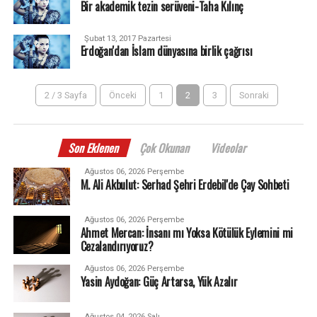
Bir akademik tezin serüveni-Taha Kılınç
Şubat 13, 2017 Pazartesi
Erdoğan'dan İslam dünyasına birlik çağrısı
2 / 3 Sayfa
Önceki
1
2
3
Sonraki
Son Eklenen
Çok Okunan
Videolar
Ağustos 06, 2026 Perşembe
M. Ali Akbulut: Serhad Şehri Erdebil'de Çay Sohbeti
Ağustos 06, 2026 Perşembe
Ahmet Mercan: İnsanı mı Yoksa Kötülük Eylemini mi
Cezalandırıyoruz?
Ağustos 06, 2026 Perşembe
Yasin Aydoğan: Güç Artarsa, Yük Azalır
Ağustos 04, 2026 Salı