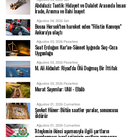
Abdulaziz Tantik: Hidayet ve Dalalet Arasında İnsan:
İrade, Arınma ve İlahi İnayet
Ağustos 04, 2026 Salı
Bosna Hersek'ten hareket eden "Filistin Konvoyu"
Ankara'ya ulaştı
Ağustos 03, 2026 Pazartesi
Suat Erdoğan: Kur’an-Sünnet Işığında Suç-Ceza
Uygunluğu
Ağustos 03, 2026 Pazartesi
M. Ali Akbulut: Riyad'da Ölü Doğmuş Bir İttifak
Ağustos 03, 2026 Pazartesi
Murat Sayımlar: Ulûl - Elbâb
Ağustos 01, 2026 Cumartesi
Şevket Hüner: Bütün saatler yaralar, sonuncusu
öldürür
Ağustos 01, 2026 Cumartesi
'Ateşkesin ikinci aşamasıyla ilgili şartların
uygulanması işgal rejiminin şartlara uymasına