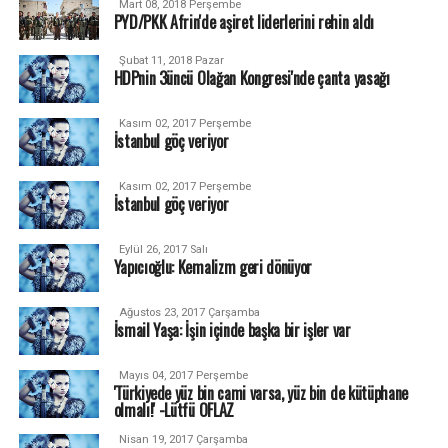
Mart 08, 2018 Perşembe
PYD/PKK Afrin'de aşiret liderlerini rehin aldı
Şubat 11, 2018 Pazar
HDPnin 3üncü Olağan Kongresi'nde çanta yasağı
Kasım 02, 2017 Perşembe
İstanbul göç veriyor
Kasım 02, 2017 Perşembe
İstanbul göç veriyor
Eylül 26, 2017 Salı
Yapıcıoğlu: Kemalizm geri dönüyor
Ağustos 23, 2017 Çarşamba
İsmail Yaşa: İşin içinde başka bir işler var
Mayıs 04, 2017 Perşembe
'Türkiyede yüz bin cami varsa, yüz bin de kütüphane
olmalı!' -Lütfü OFLAZ
Nisan 19, 2017 Çarşamba