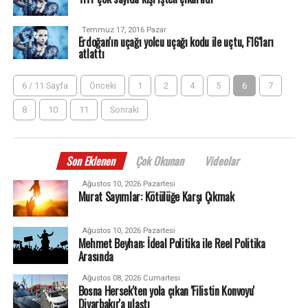
Temmuz 17, 2016 Pazar
Erdoğan'ın uçağı yolcu uçağı kodu ile uçtu, F16'ları
atlattı
6 / 11 Sayfa
Önceki
1
2
4
5
6
7
8
10
11
Sonraki
Son Eklenen
Çok Okunan
Videolar
Ağustos 10, 2026 Pazartesi
Murat Sayımlar: Kötülüğe Karşı Çıkmak
Ağustos 10, 2026 Pazartesi
Mehmet Beyhan: İdeal Politika ile Reel Politika
Arasında
Ağustos 08, 2026 Cumartesi
Bosna Hersek'ten yola çıkan 'Filistin Konvoyu'
Diyarbakır'a ulaştı