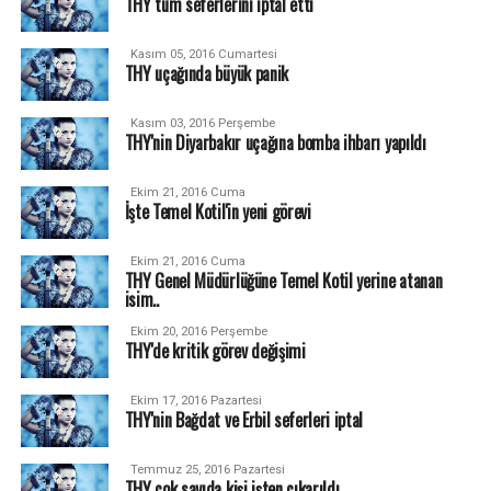
THY tüm seferlerini iptal etti
Kasım 05, 2016 Cumartesi
THY uçağında büyük panik
Kasım 03, 2016 Perşembe
THY'nin Diyarbakır uçağına bomba ihbarı yapıldı
Ekim 21, 2016 Cuma
İşte Temel Kotil'in yeni görevi
Ekim 21, 2016 Cuma
THY Genel Müdürlüğüne Temel Kotil yerine atanan
isim..
Ekim 20, 2016 Perşembe
THY'de kritik görev değişimi
Ekim 17, 2016 Pazartesi
THY'nin Bağdat ve Erbil seferleri iptal
Temmuz 25, 2016 Pazartesi
THY çok sayıda kişi işten çıkarıldı