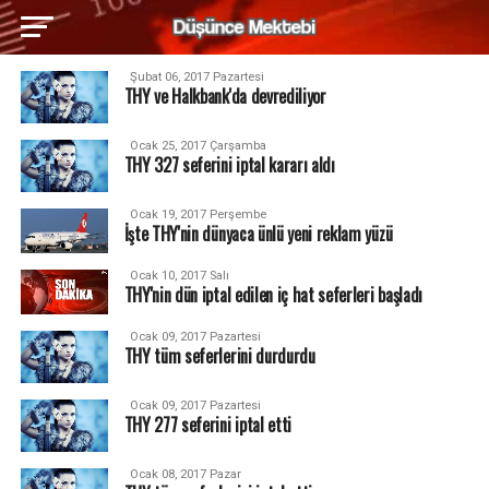
Şubat 06, 2017 Pazartesi
THY ve Halkbank'da devrediliyor
Ocak 25, 2017 Çarşamba
THY 327 seferini iptal kararı aldı
Ocak 19, 2017 Perşembe
İşte THY'nin dünyaca ünlü yeni reklam yüzü
Ocak 10, 2017 Salı
THY'nin dün iptal edilen iç hat seferleri başladı
Ocak 09, 2017 Pazartesi
THY tüm seferlerini durdurdu
Ocak 09, 2017 Pazartesi
THY 277 seferini iptal etti
Ocak 08, 2017 Pazar